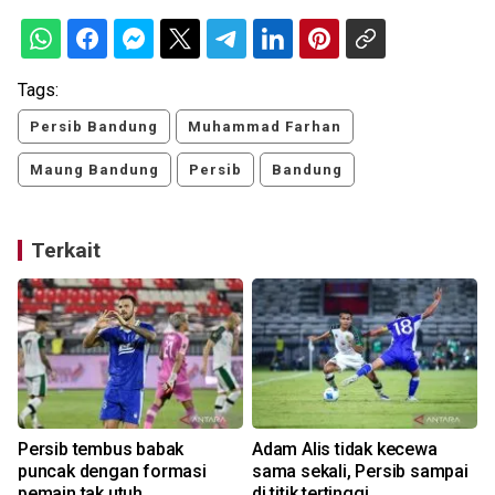
Tags:
Persib Bandung
Muhammad Farhan
Maung Bandung
Persib
Bandung
Terkait
Persib tembus babak
Adam Alis tidak kecewa
5
puncak dengan formasi
sama sekali, Persib sampai
pemain tak utuh
di titik tertinggi