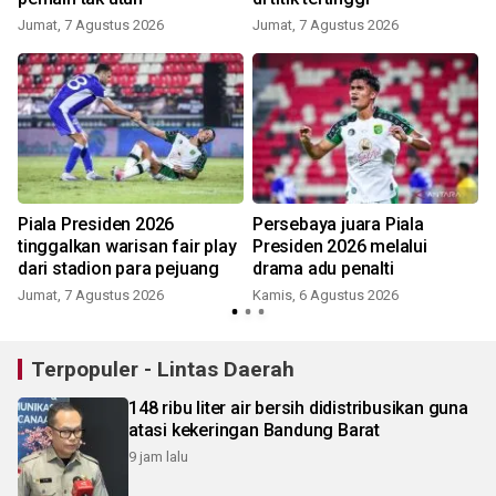
Jumat, 7 Agustus 2026
Jumat, 7 Agustus 2026
Piala Presiden 2026
Persebaya juara Piala
tinggalkan warisan fair play
Presiden 2026 melalui
n
dari stadion para pejuang
drama adu penalti
Jumat, 7 Agustus 2026
Kamis, 6 Agustus 2026
Terpopuler - Lintas Daerah
148 ribu liter air bersih didistribusikan guna
atasi kekeringan Bandung Barat
9 jam lalu