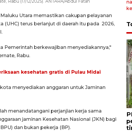
ate, Rabu (17/12/2025). ANTARA/Abdul Fatah
i Maluku Utara memastikan cakupan pelayanan
T
 (UHC) terus berlanjut di daerah itu pada 2026,
.
ka Pemerintah berkewajiban menyediakannya,"
ernate, Rabu.
iksaan kesehatan gratis di Pulau Midai
/kota menyediakan anggaran untuk Jaminan
elah menandatangani perjanjian kerja sama
P
nggaraan jaminan Kesehatan Nasional (JKN) bagi
p
t
BPU) dan bukan pekerja (BP).