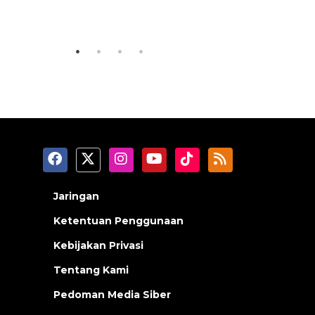
2026 sambangi Papua
laki
2026-08-06 13:15:00
2026-08-06 0
Jaringan
Ketentuan Penggunaan
Kebijakan Privasi
Tentang Kami
Pedoman Media Siber