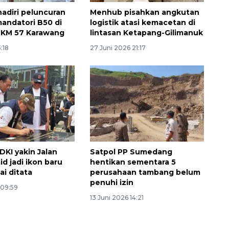
hadiri peluncuran
Menhub pisahkan angkutan
andatori B50 di
logistik atasi kemacetan di
 KM 57 Karawang
lintasan Ketapang-Gilimanuk
5:18
27 Juni 2026 21:17
DKI yakin Jalan
Satpol PP Sumedang
d jadi ikon baru
hentikan sementara 5
ai ditata
perusahaan tambang belum
penuhi izin
 09:59
13 Juni 2026 14:21
Sinyal positif perekonomian