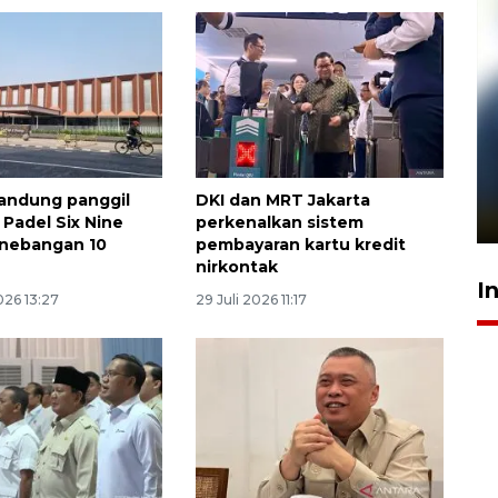
Pelanggan Filaha Farm setia
sampai 8 tahan?
andung panggil
DKI dan MRT Jakarta
1 Juni 2026 05:47
 Padel Six Nine
perkenalkan sistem
enebangan 10
pembayaran kartu kredit
nirkontak
I
026 13:27
29 Juli 2026 11:17