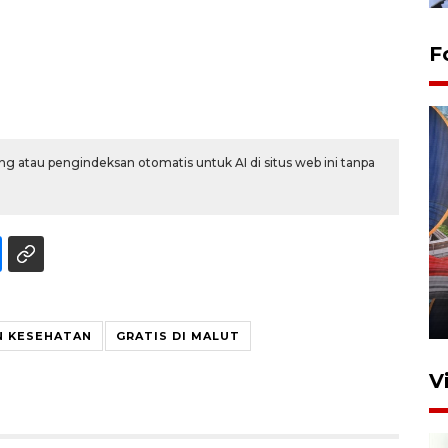
F
g atau pengindeksan otomatis untuk AI di situs web ini tanpa
Komisi V DPR tinjau
perlintasan sebidang di
Stasiun Bogor
12 Juni 2026 18:49
N KESEHATAN
GRATIS DI MALUT
V