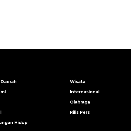
Indonesia
2026-08-05 15:00:00
 Daerah
Wisata
omi
Internasional
Olahraga
l
Rilis Pers
ungan Hidup