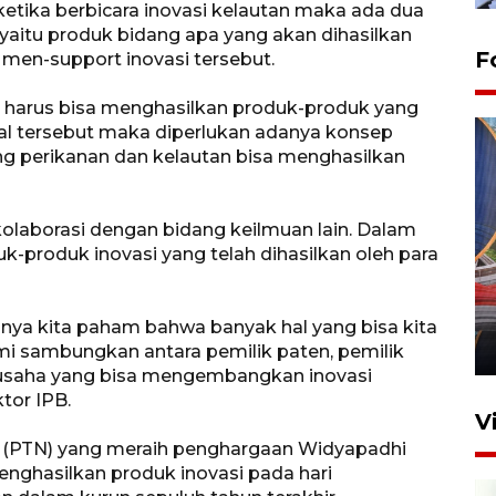
, ketika berbicara inovasi kelautan maka ada dua
 yaitu produk bidang apa yang akan dihasilkan
F
 men-support inovasi tersebut.
ra harus bisa menghasilkan produk-produk yang
hal tersebut maka diperlukan adanya konsep
dang perikanan dan kelautan bisa menghasilkan
kolaborasi dengan bidang keilmuan lain. Dalam
k-produk inovasi yang telah dihasilkan oleh para
Komisi V DPR tinjau
perlintasan sebidang di
Stasiun Bogor
ulnya kita paham bahwa banyak hal yang bisa kita
12 Juni 2026 18:49
ami sambungkan antara pemilik paten, pemilik
gusaha yang bisa mengembangkan inovasi
ktor IPB.
V
i (PTN) yang meraih penghargaan Widyapadhi
nghasilkan produk inovasi pada hari