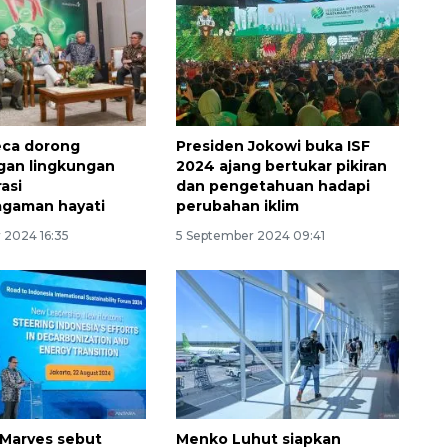
musim kemarau
2026-08-05 12:00:00
eca dorong
Presiden Jokowi buka ISF
gan lingkungan
2024 ajang bertukar pikiran
asi
dan pengetahuan hadapi
agaman hayati
perubahan iklim
 2024 16:35
5 September 2024 09:41
Marves sebut
Menko Luhut siapkan