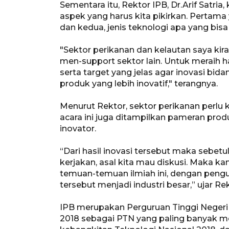
Sementara itu, Rektor IPB, Dr.Arif Satria
aspek yang harus kita pikirkan. Pertama
dan kedua, jenis teknologi apa yang bisa
"Sektor perikanan dan kelautan saya ki
men-support sektor lain. Untuk meraih 
serta target yang jelas agar inovasi bi
produk yang lebih inovatif," terangnya.
Menurut Rektor, sektor perikanan perlu 
acara ini juga ditampilkan pameran produ
inovator.
“Dari hasil inovasi tersebut maka sebet
kerjakan, asal kita mau diskusi. Maka k
temuan-temuan ilmiah ini, dengan pen
tersebut menjadi industri besar,” ujar Re
IPB merupakan Perguruan Tinggi Neger
2018 sebagai PTN yang paling banyak me