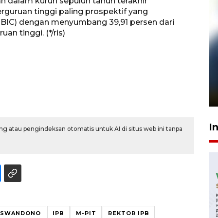
n dalam kurun sepuluh tahun terakhir
guruan tinggi paling prospektif yang
 (BIC) dengan menyumbang 39,91 persen dari
an tinggi. (*/ris)
Pelanggan Filaha Farm setia
sampai 8 tahan?
1 Juni 2026 05:47
I
g atau pengindeksan otomatis untuk AI di situs web ini tanpa
KUSWANDONO
IPB
M-PIT
REKTOR IPB