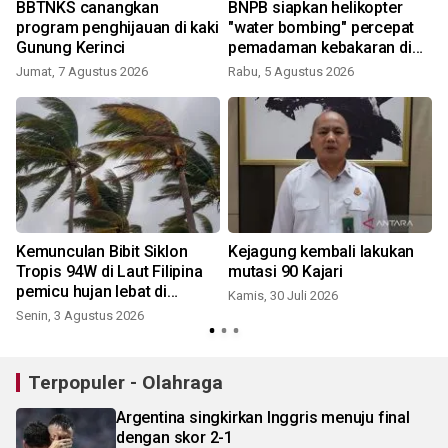
BBTNKS canangkan
BNPB siapkan helikopter
program penghijauan di kaki
"water bombing" percepat
Gunung Kerinci
pemadaman kebakaran di
S
Bromo
Jumat, 7 Agustus 2026
Rabu, 5 Agustus 2026
Kemunculan Bibit Siklon
Kejagung kembali lakukan
Tropis 94W di Laut Filipina
mutasi 90 Kajari
pemicu hujan lebat di
Kamis, 30 Juli 2026
wilayah Sumatera
Senin, 3 Agustus 2026
S
Terpopuler - Olahraga
Argentina singkirkan Inggris menuju final
dengan skor 2-1