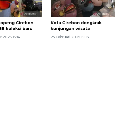
openg Cirebon
Kota Cirebon dongkrak
8 koleksi baru
kunjungan wisata
 2025 15:14
25 Februari 2025 19:13
Vaksin HPV untuk siswa laki-
laki