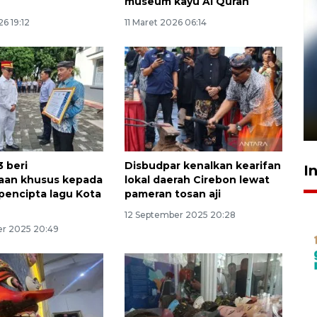
museum kayu Al Quran
6 19:12
11 Maret 2026 06:14
Pelanggan Filaha Farm setia
sampai 8 tahan?
1 Juni 2026 05:47
3 beri
Disbudpar kenalkan kearifan
I
aan khusus kepada
lokal daerah Cirebon lewat
 pencipta lagu Kota
pameran tosan aji
12 September 2025 20:28
r 2025 20:49