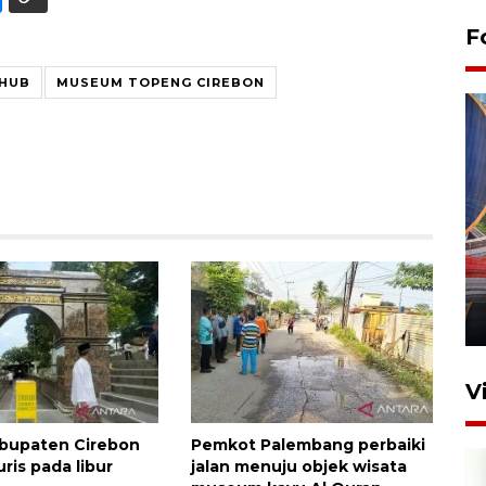
F
 HUB
MUSEUM TOPENG CIREBON
Komisi V DPR tinjau
perlintasan sebidang di
Stasiun Bogor
12 Juni 2026 18:49
V
bupaten Cirebon
Pemkot Palembang perbaiki
uris pada libur
jalan menuju objek wisata