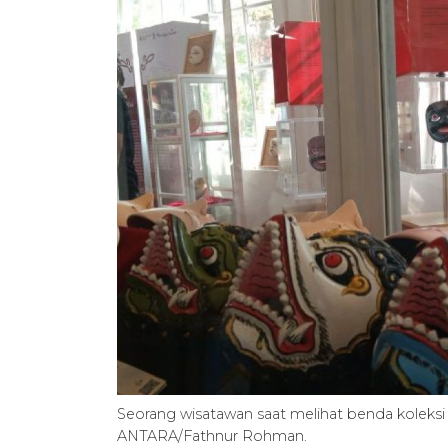
Seorang wisatawan saat melihat benda koleks
ANTARA/Fathnur Rohman.