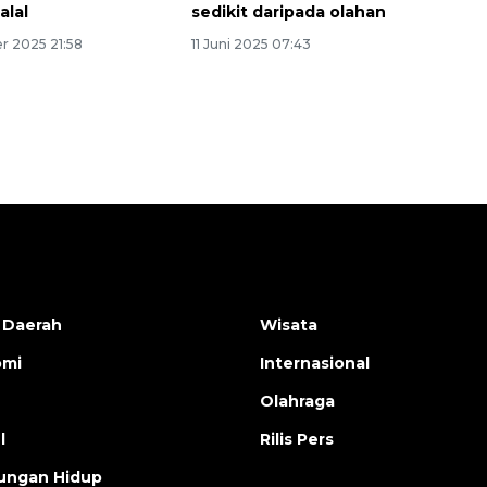
Waspadai penyakit saat
alal
sedikit daripada olahan
musim kemarau
r 2025 21:58
11 Juni 2025 07:43
2026-08-05 12:00:00
 Daerah
Wisata
omi
Internasional
Olahraga
l
Rilis Pers
ungan Hidup