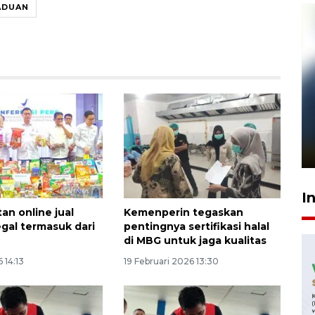
ADUAN
Pelanggan Filaha Farm setia
sampai 8 tahan?
1 Juni 2026 05:47
I
an online jual
Kemenperin tegaskan
egal termasuk dari
pentingnya sertifikasi halal
di MBG untuk jaga kualitas
 14:13
19 Februari 2026 13:30