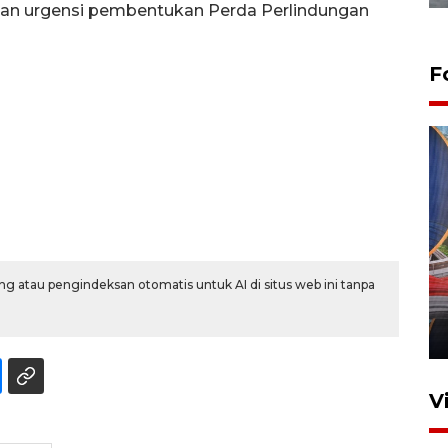
dan urgensi pembentukan Perda Perlindungan
F
Komisi V DPR tinjau
perlintasan sebidang di
g atau pengindeksan otomatis untuk AI di situs web ini tanpa
Stasiun Bogor
12 Juni 2026 18:49
V