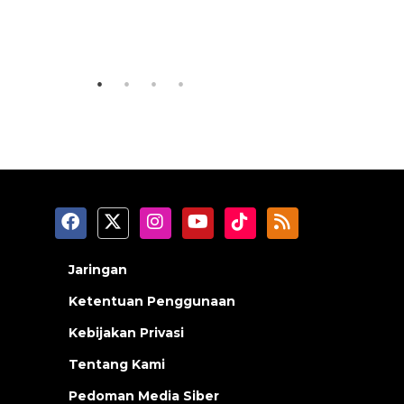
Vaksin HPV untuk siswa laki-
Memberan
laki
jalanan J
2026-08-06 06:30:00
2026-08-05 18
Jaringan
Ketentuan Penggunaan
Kebijakan Privasi
Tentang Kami
Pedoman Media Siber