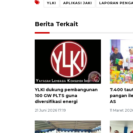
YLKI
APLIKASI JAKI
LAPORAN PENG
Berita Terkait
YLKI dukung pembangunan
7.400 taut
100 GW PLTS guna
pangan il
diversifikasi energi
AS
21 Juni 2026 17:19
11 Maret 2026