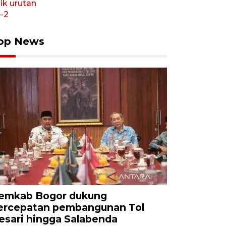
op News
emkab Bogor dukung
ercepatan pembangunan Tol
esari hingga Salabenda