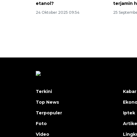
etanol?
terjamin h
24 Oktober 2025 09:54
25 Septembe
Terkini
Kabar
Top News
Ekon
Terpopuler
Iptek
Foto
Artike
Video
Lingk