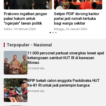
Prabowo ingatkan jangan
Sekjen PDIP dorong kantor
i
pakai hukum untuk
partai jadi rumah terbuka
"ngerjain" lawan politik
bagi warga sekitar
Sabtu, 14 Februari 2026
Minggu, 25 Januari 2026
Terpopuler - Nasional
11.000 personel perkuat sinergitas lewat apel
kebangsaan sambut HUT RI di kawasan
Monas
25 menit lalu
BPIP bekali calon anggota Paskibraka HUT
Ke-81 RI untuk jadi pemimpin bangsa
44 menit lalu