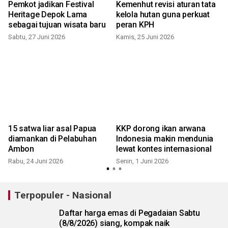
Pemkot jadikan Festival
Kemenhut revisi aturan tata
Heritage Depok Lama
kelola hutan guna perkuat
sebagai tujuan wisata baru
peran KPH
Sabtu, 27 Juni 2026
Kamis, 25 Juni 2026
15 satwa liar asal Papua
KKP dorong ikan arwana
diamankan di Pelabuhan
Indonesia makin mendunia
Ambon
lewat kontes internasional
Rabu, 24 Juni 2026
Senin, 1 Juni 2026
K
Terpopuler - Nasional
Daftar harga emas di Pegadaian Sabtu
(8/8/2026) siang, kompak naik