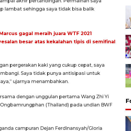
sampai akhir pertandingan. Permainan saya
 lambat sehingga saya tidak bisa balik
Marcus gagal meraih juara WTF 2021
esalan besar atas kekalahan tipis di semifinal
gan pergerakan kaki yang cukup cepat, saya
mbangi. Saya tidak punya antisipasi untuk
saya,” ujarnya menambahkan.
ersama dengan unggulan pertama Wang Zhi Yi
F
an Ongbamrungphan (Thailand) pada undian BWF
n ganda campuran Dejan Ferdinansyah/Gloria