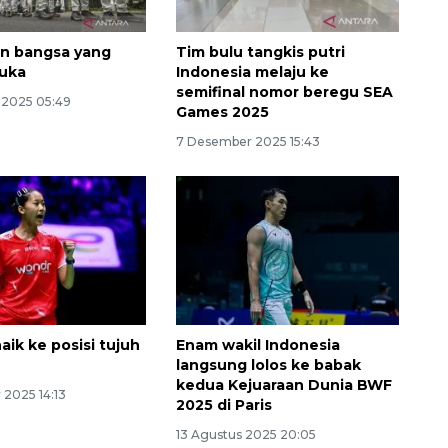
n bangsa yang
Tim bulu tangkis putri
luka
Indonesia melaju ke
semifinal nomor beregu SEA
 2025 05:49
Games 2025
7 Desember 2025 15:43
aik ke posisi tujuh
Enam wakil Indonesia
langsung lolos ke babak
kedua Kejuaraan Dunia BWF
 2025 14:13
2025 di Paris
13 Agustus 2025 20:05