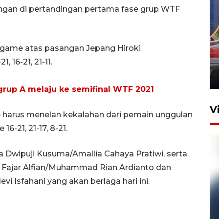
ngan di pertandingan pertama fase grup WTF
Komisi V DPR tinjau
 game atas pasangan Jepang Hiroki
perlintasan sebidang di
 16-21, 21-11.
Stasiun Bogor
12 Juni 2026 18:49
 grup A melaju ke semifinal WTF 2021
V
stie harus menelan kekalahan dari pemain unggulan
6-21, 21-17, 8-21.
na Dwipuji Kusuma/Amallia Cahaya Pratiwi, serta
a Fajar Alfian/Muhammad Rian Ardianto dan
 Isfahani yang akan berlaga hari ini.
Pelanggan Filaha Farm setia