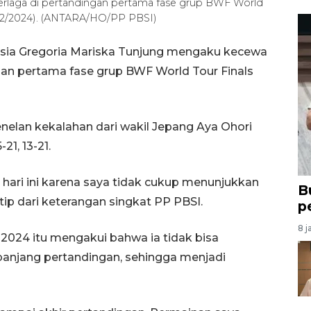
berlaga di pertandingan pertama fase grup BWF World
1/12/2024). (ANTARA/HO/PP PBSI)
nesia Gregoria Mariska Tunjung mengaku kecewa
n pertama fase grup BWF World Tour Finals
nelan kekalahan dari wakil Jepang Aya Ohori
21, 13-21.
hari ini karena saya tidak cukup menunjukkan
B
tip dari keterangan singkat PP PBSI.
p
8 j
 2024 itu mengakui bahwa ia tidak bisa
anjang pertandingan, sehingga menjadi