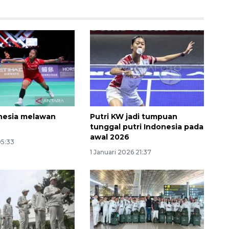
nesia melawan
Putri KW jadi tumpuan
tunggal putri Indonesia pada
awal 2026
Ekonomi triwulan II-2026
05:33
tumbuh 5,29 persen
1 Januari 2026 21:37
2026-08-06 18:45:00