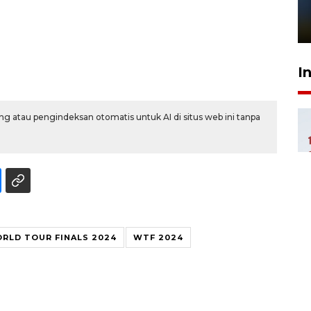
sampai 8 tahan?
1 Juni 2026 05:47
I
g atau pengindeksan otomatis untuk AI di situs web ini tanpa
RLD TOUR FINALS 2024
WTF 2024