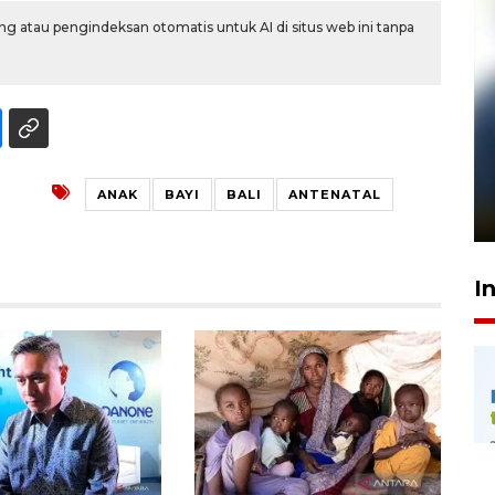
g atau pengindeksan otomatis untuk AI di situs web ini tanpa
Pelanggan Filaha Farm setia
sampai 8 tahan?
ANAK
BAYI
BALI
ANTENATAL
1 Juni 2026 05:47
I