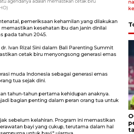
satu agendanya adalah memastikan cetak biru
/HO)
ntenatal, pemeriksaan kehamilan yang dilakukan
T
memastikan kesehatan ibu dan janin dinilai
s pada tahun 2045.
dr. Ivan Rizal Sini dalam Bali Parenting Summit
astikan cetak biru menyongsong generasi emas
asi muda Indonesia sebagai generasi emas
ang tua sejak dini.
lkan tahun-tahun pertama kehidupan anaknya.
njadi bagian penting dalam peran orang tua untuk
O
ejak sebelum kelahiran. Program ini memastikan
p
erawatan bayi yang cukup, terutama dalam hal
t
sempurna untuk bayi," ujarnya.