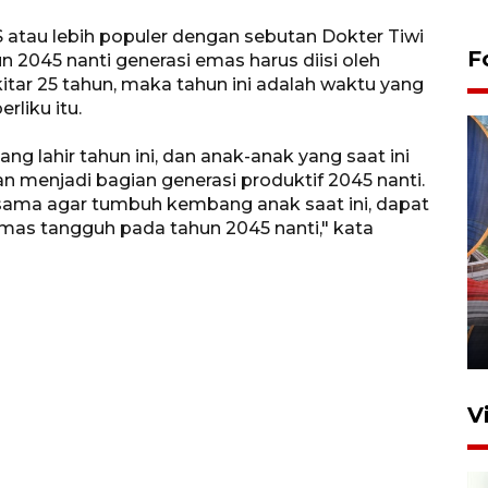
RS atau lebih populer dengan sebutan Dokter Tiwi
F
2045 nanti generasi emas harus diisi oleh
kitar 25 tahun, maka tahun ini adalah waktu yang
rliku itu.
g lahir tahun ini, dan anak-anak yang saat ini
n menjadi bagian generasi produktif 2045 nanti.
ersama agar tumbuh kembang anak saat ini, dapat
as tangguh pada tahun 2045 nanti," kata
Komisi V DPR tinjau
perlintasan sebidang di
Stasiun Bogor
12 Juni 2026 18:49
V