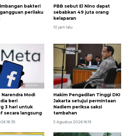
imbangan bakteri
PBB sebut El Nino dapat
 gangguan perilaku
sebabkan 49 juta orang
k
kelaparan
10 jam lalu
 Narendra Modi
Hakim Pengadilan Tinggi DKI
ndia beri
Jakarta setujui permintaan
g 3 hari untuk
Nadiem periksa saksi
f secara langsung
tambahan
26 18:35
5 Agustus 2026 16:19
Memberantas kejahatan