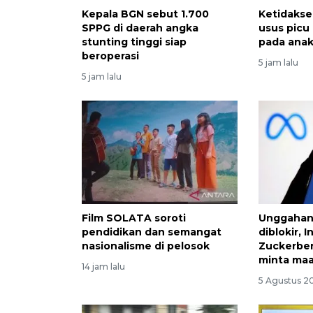
Kepala BGN sebut 1.700
Ketidakse
SPPG di daerah angka
usus picu
stunting tinggi siap
pada ana
beroperasi
5 jam lalu
5 jam lalu
Film SOLATA soroti
Unggahan
pendidikan dan semangat
diblokir, I
nasionalisme di pelosok
Zuckerber
minta maa
14 jam lalu
5 Agustus 20