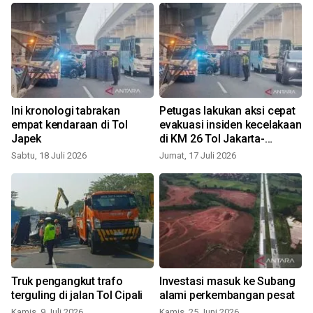
Ini kronologi tabrakan
Petugas lakukan aksi cepat
empat kendaraan di Tol
evakuasi insiden kecelakaan
Japek
di KM 26 Tol Jakarta-
Cikampek
Sabtu, 18 Juli 2026
Jumat, 17 Juli 2026
n
Truk pengangkut trafo
Investasi masuk ke Subang
n
terguling di jalan Tol Cipali
alami perkembangan pesat
Kamis, 9 Juli 2026
Kamis, 25 Juni 2026