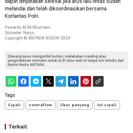
dapat dinyatakan selesai jika arus lalu lintas sudah
melandai dan telah dikoordinasikan bersama
Korlantas Polri.
Pewarta: M.Ali Khumaini
Uploader: Naryo
Copyright © ANTARA BOGOR 2024
Dilarang keras mengambil konten, melakukan crawling atau
pengindeksan otomatis untuk AI di situs web ini tanpa izin tertulis dari
Kantor Berita ANTARA.
Tags:
Cipali
contraflow
libur panjang
tol cipali
Terkait