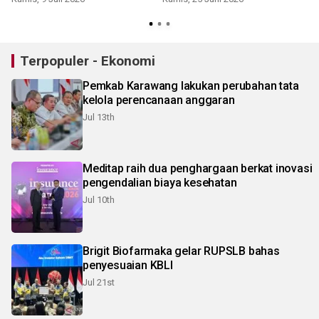
R
Terpopuler - Ekonomi
Pemkab Karawang lakukan perubahan tata
kelola perencanaan anggaran
Jul 13th
Meditap raih dua penghargaan berkat inovasi
pengendalian biaya kesehatan
Jul 10th
Brigit Biofarmaka gelar RUPSLB bahas
penyesuaian KBLI
Jul 21st