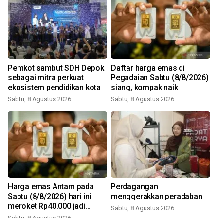
Pemkot sambut SDH Depok
Daftar harga emas di
sebagai mitra perkuat
Pegadaian Sabtu (8/8/2026)
ekosistem pendidikan kota
siang, kompak naik
Sabtu, 8 Agustus 2026
Sabtu, 8 Agustus 2026
Harga emas Antam pada
Perdagangan
Sabtu (8/8/2026) hari ini
menggerakkan peradaban
meroket Rp40.000 jadi
Sabtu, 8 Agustus 2026
Rp2,690 juta/gr
Sabtu, 8 Agustus 2026