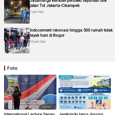
Jasamarga kembali perbaiki sejumlah titik
jalan Tol Jakarta-Cikampek
1 jam lalu
Indocement renovasi hingga 500 rumah tidak
layak huni di Bogor
10 jam lalu
Foto
International Lecture Series
Jamkrindo terus dorong