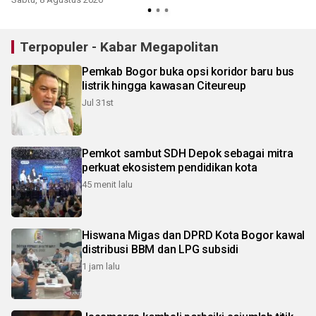
Terpopuler - Kabar Megapolitan
Pemkab Bogor buka opsi koridor baru bus
listrik hingga kawasan Citeureup
Jul 31st
Pemkot sambut SDH Depok sebagai mitra
perkuat ekosistem pendidikan kota
45 menit lalu
Hiswana Migas dan DPRD Kota Bogor kawal
distribusi BBM dan LPG subsidi
1 jam lalu