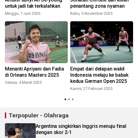
untuk jadi tak terkalahkan
penantang zona nyaman
Minggu, 7 Juni 2026
Rabu, 5 November 2025
S
Menanti Apriyani dan Fadia
Empat dari delapan wakil
di Orleans Masters 2025
Indonesia melaju ke babak
n
kedua German Open 2025
Selasa, 4 Maret 2025
Kamis, 27 Februari 2025
Terpopuler - Olahraga
Argentina singkirkan Inggris menuju final
dengan skor 2-1