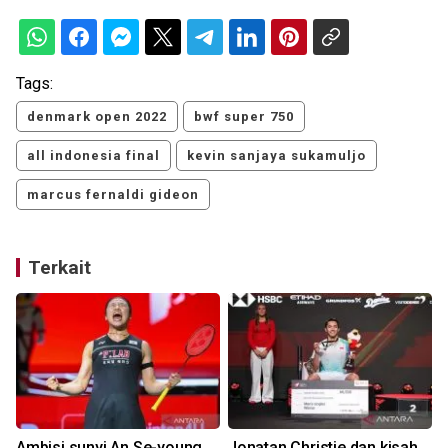
Tags:
denmark open 2022
bwf super 750
all indonesia final
kevin sanjaya sukamuljo
marcus fernaldi gideon
Terkait
u
Ambisi sunyi An Se-young
Jonatan Christie dan kisah