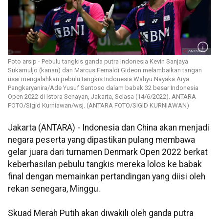
Foto arsip - Pebulu tangkis ganda putra Indonesia Kevin Sanjaya
Sukamuljo (kanan) dan Marcus Fernaldi Gideon melambaikan tangan
usai mengalahkan pebulu tangkis Indonesia Wahyu Nayaka Arya
Pangkaryanira/Ade Yusuf Santoso dalam babak 32 besar Indonesia
Open 2022 di Istora Senayan, Jakarta, Selasa (14/6/2022). ANTARA
FOTO/Sigid Kurniawan/wsj. (ANTARA FOTO/SIGID KURNIAWAN)
Jakarta (ANTARA) - Indonesia dan China akan menjadi
negara peserta yang dipastikan pulang membawa
gelar juara dari turnamen Denmark Open 2022 berkat
keberhasilan pebulu tangkis mereka lolos ke babak
final dengan memainkan pertandingan yang diisi oleh
rekan senegara, Minggu.
Skuad Merah Putih akan diwakili oleh ganda putra