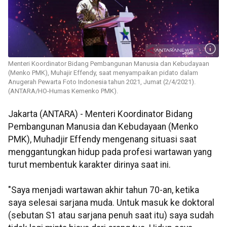
Menteri Koordinator Bidang Pembangunan Manusia dan Kebudayaan
(Menko PMK), Muhajir Effendy, saat menyampaikan pidato dalam
Anugerah Pewarta Foto Indonesia tahun 2021, Jumat (2/4/2021).
(ANTARA/HO-Humas Kemenko PMK).
Jakarta (ANTARA) - Menteri Koordinator Bidang
Pembangunan Manusia dan Kebudayaan (Menko
PMK), Muhadjir Effendy mengenang situasi saat
menggantungkan hidup pada profesi wartawan yang
turut membentuk karakter dirinya saat ini.
"Saya menjadi wartawan akhir tahun 70-an, ketika
saya selesai sarjana muda. Untuk masuk ke doktoral
(sebutan S1 atau sarjana penuh saat itu) saya sudah