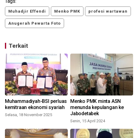
Tags:
Muhadjir Effendi
Menko PMK
profesi wartawan
Anugerah Pewarta Foto
Terkait
o
Muhammadiyah-BSI perluas
Menko PMK minta ASN
kemitraan ekonomi syariah
menunda kepulangan ke
Jabodetabek
Selasa, 18 November 2025
Senin, 15 April 2024
R