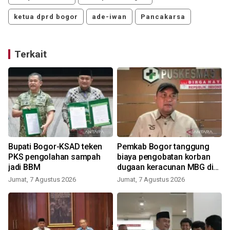
ketua dprd bogor
ade-iwan
Pancakarsa
Terkait
Bupati Bogor-KSAD teken
Pemkab Bogor tanggung
PKS pengolahan sampah
biaya pengobatan korban
jadi BBM
dugaan keracunan MBG di
Dramaga
Jumat, 7 Agustus 2026
Jumat, 7 Agustus 2026