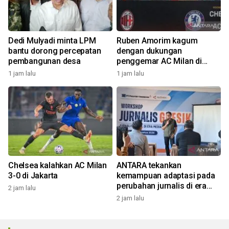
Dedi Mulyadi minta LPM
Ruben Amorim kagum
bantu dorong percepatan
dengan dukungan
pembangunan desa
penggemar AC Milan di
Indonesia
1 jam lalu
1 jam lalu
Chelsea kalahkan AC Milan
ANTARA tekankan
3-0 di Jakarta
kemampuan adaptasi pada
perubahan jurnalis di era
2 jam lalu
digital
2 jam lalu