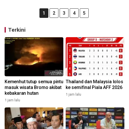
1
2
3
4
5
Terkini
Kemenhut tutup semua pintu
Thailand dan Malaysia lolos
masuk wisata Bromo akibat
ke semifinal Piala AFF 2026
kebakaran hutan
1 jam lalu
1 jam lalu