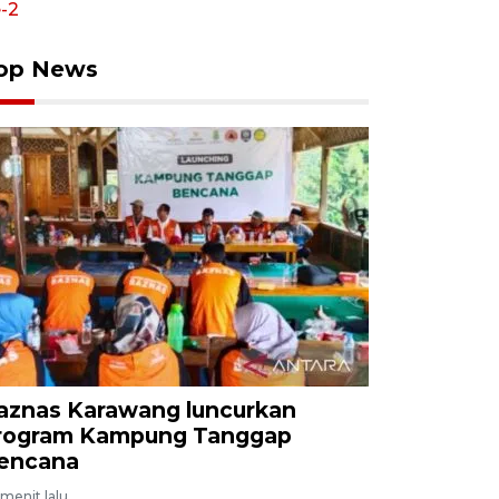
op News
aznas Karawang luncurkan
rogram Kampung Tanggap
encana
menit lalu