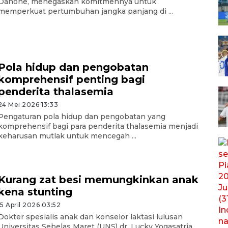
Danone, menegaskan komitmennya untuk
memperkuat pertumbuhan jangka panjang di ...
Pola hidup dan pengobatan
komprehensif penting bagi
penderita thalasemia
24 Mei 2026 13:33
Pengaturan pola hidup dan pengobatan yang
komprehensif bagi para penderita thalasemia menjadi
keharusan mutlak untuk mencegah ...
Kurang zat besi memungkinkan anak
kena stunting
15 April 2026 03:52
Dokter spesialis anak dan konselor laktasi lulusan
Universitas Sebelas Maret (UNS) dr. Lucky Yogasatria