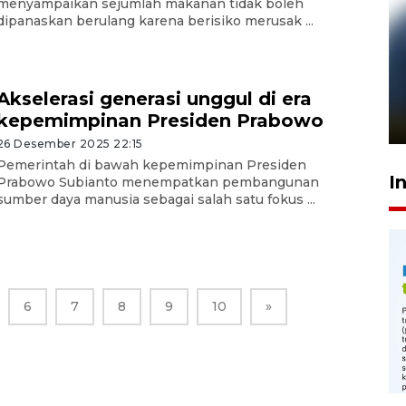
menyampaikan sejumlah makanan tidak boleh
dipanaskan berulang karena berisiko merusak ...
Pelanggan Filaha Farm setia
sampai 8 tahan?
Akselerasi generasi unggul di era
kepemimpinan Presiden Prabowo
1 Juni 2026 05:47
26 Desember 2025 22:15
Pemerintah di bawah kepemimpinan Presiden
I
Prabowo Subianto menempatkan pembangunan
sumber daya manusia sebagai salah satu fokus ...
6
7
8
9
10
»