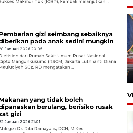
Sukses Makmur Tbk (ICBP), kembali melanjutkan ...
Pemberian gizi seimbang sebaiknya
diberikan pada anak sedini mungkin
28 Januari 2026 20:05
Komisi V DPR tinjau
Dietisien dari Rumah Sakit Umum Pusat Nasional
perlintasan sebidang di
Cipto Mangunkusumo (RSCM) Jakarta Luthfianti Diana
Stasiun Bogor
Mauludiyah SGz, RD mengatakan ...
12 Juni 2026 18:49
V
Makanan yang tidak boleh
dipanaskan berulang, berisiko rusak
zat gizi
22 Januari 2026 21:01
Ahli gizi Dr. Rita Ramayulis, DCN, M.Kes