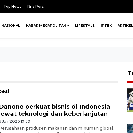
Top News
Rilis Pers
NASIONAL
KABAR MEGAPOLITAN
LIFESTYLE
IPTEK
ARTIKEL
T
besi
Danone perkuat bisnis di Indonesia
lewat teknologi dan keberlanjutan
6 Juli 2026 19:59
Perusahaan produsen makanan dan minuman global,