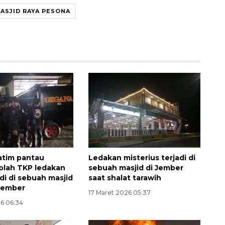
ASJID RAYA PESONA
atim pantau
Ledakan misterius terjadi di
olah TKP ledakan
sebuah masjid di Jember
di di sebuah masjid
saat shalat tarawih
Jember
17 Maret 2026 05:37
26 06:34
Vaksin HPV untuk siswa laki-
laki