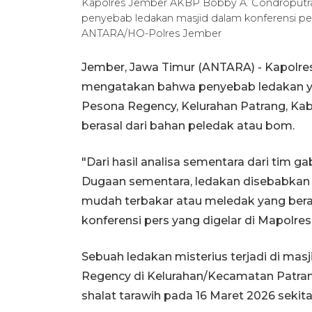
Kapolres Jember AKBP Bobby A. Condroputra 
penyebab ledakan masjid dalam konferensi per
ANTARA/HO-Polres Jember
Jember, Jawa Timur (ANTARA) - Kapolr
mengatakan bahwa penyebab ledakan ya
Pesona Regency, Kelurahan Patrang, Ka
berasal dari bahan peledak atau bom.
"Dari hasil analisa sementara dari tim
Dugaan sementara, ledakan disebabkan o
mudah terbakar atau meledak yang berad
konferensi pers yang digelar di Mapolre
Sebuah ledakan misterius terjadi di ma
Regency di Kelurahan/Kecamatan Patra
shalat tarawih pada 16 Maret 2026 sekita