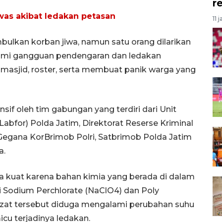
r
ewas akibat ledakan petasan
11 
bulkan korban jiwa, namun satu orang dilarikan
lami gangguan pendengaran dan ledakan
masjid, roster, serta membuat panik warga yang
nsif oleh tim gabungan yang terdiri dari Unit
(Labfor) Polda Jatim, Direktorat Reserse Kriminal
Gegana KorBrimob Polri, Satbrimob Polda Jatim
a.
a kuat karena bahan kimia yang berada di dalam
ti Sodium Perchlorate (NaClO4) dan Poly
a zat tersebut diduga mengalami perubahan suhu
u terjadinya ledakan.