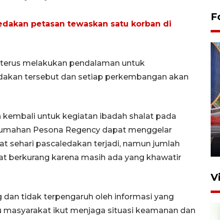
F
ledakan petasan tewaskan satu korban di
 terus melakukan pendalaman untuk
dakan tersebut dan setiap perkembangan akan
Komisi V DPR tinjau
 kembali untuk kegiatan ibadah shalat pada
perlintasan sebidang di
 Perumahan Pesona Regency dapat menggelar
Stasiun Bogor
at sehari pascaledakan terjadi, namun jumlah
12 Juni 2026 18:49
at berkurang karena masih ada yang khawatir
V
 dan tidak terpengaruh oleh informasi yang
u masyarakat ikut menjaga situasi keamanan dan