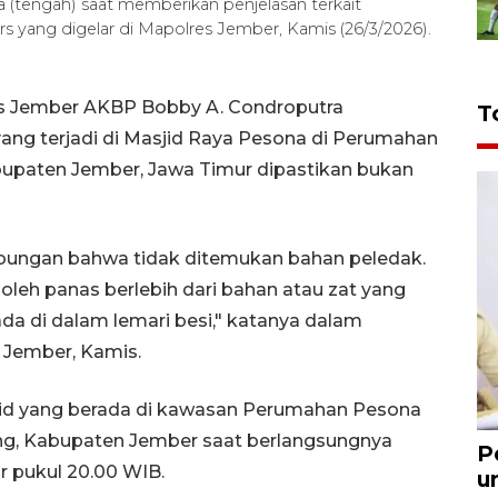
(tengah) saat memberikan penjelasan terkait
s yang digelar di Mapolres Jember, Kamis (26/3/2026).
es Jember AKBP Bobby A. Condroputra
T
ng terjadi di Masjid Raya Pesona di Perumahan
bupaten Jember, Jawa Timur dipastikan bukan
 gabungan bahwa tidak ditemukan bahan peledak.
leh panas berlebih dari bahan atau zat yang
a di dalam lemari besi," katanya dalam
s Jember, Kamis.
sjid yang berada di kawasan Perumahan Pesona
ng, Kabupaten Jember saat berlangsungnya
P
r pukul 20.00 WIB.
u