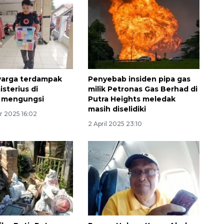
2026-08-06 06:30:00
warga terdampak
Penyebab insiden pipa gas
sterius di
milik Petronas Gas Berhad di
 mengungsi
Putra Heights meledak
masih diselidiki
r 2025 16:02
2 April 2025 23:10