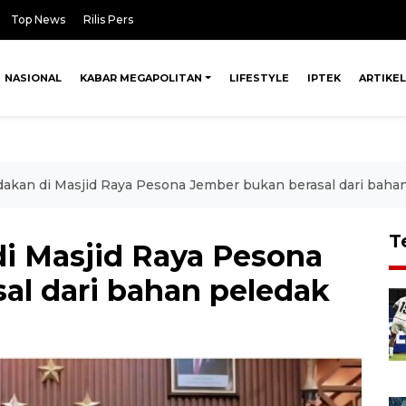
Top News
Rilis Pers
NASIONAL
KABAR MEGAPOLITAN
LIFESTYLE
IPTEK
ARTIKEL
akan di Masjid Raya Pesona Jember bukan berasal dari baha
T
i Masjid Raya Pesona
al dari bahan peledak