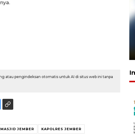
rnya.
Pelanggan Filaha Farm setia
sampai 8 tahan?
1 Juni 2026 05:47
I
g atau pengindeksan otomatis untuk AI di situs web ini tanpa
 MASJID JEMBER
KAPOLRES JEMBER