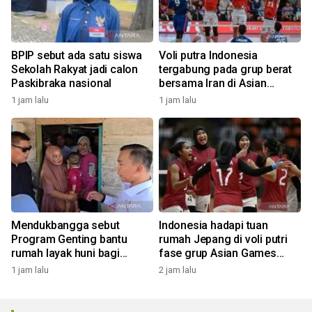
BPIP sebut ada satu siswa
Voli putra Indonesia
Sekolah Rakyat jadi calon
tergabung pada grup berat
Paskibraka nasional
bersama Iran di Asian
Games 2026
1 jam lalu
1 jam lalu
Mendukbangga sebut
Indonesia hadapi tuan
Program Genting bantu
rumah Jepang di voli putri
rumah layak huni bagi
fase grup Asian Games
keluarga stunting
2026
1 jam lalu
2 jam lalu