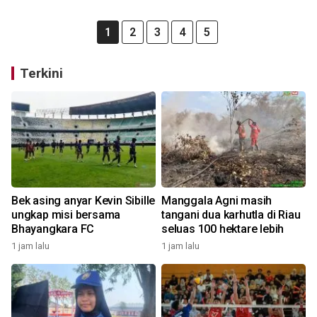
1
2
3
4
5
Terkini
Bek asing anyar Kevin Sibille
Manggala Agni masih
ungkap misi bersama
tangani dua karhutla di Riau
Bhayangkara FC
seluas 100 hektare lebih
1 jam lalu
1 jam lalu