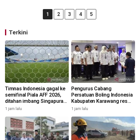
1
2
3
4
5
Terkini
Timnas Indonesia gagal ke
Pengurus Cabang
semifinal Piala AFF 2026,
Persatuan Boling Indonesia
ditahan imbang Singapura
Kabupaten Karawang resmi
1-1
terbentuk
1 jam lalu
1 jam lalu