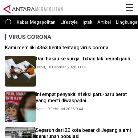
Kabar Megapolitan
Lifestyle
Iptek
Artikel
Lingkunga
VIRUS CORONA
Kami memiliki 4363 berita tentang virus corona.
Dari bakau ke surga: Tuhan tak pernah jauh
Rabu, 18 Februari 2026 11:01
Ini empat penyakit infeksi paru-paru berat
yang mesti diwaspadai
Senin, 9 Februari 2026 9:44
Separuh dari 20 kota besar di Jepang alami
penurunan populasi