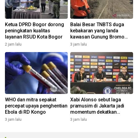
Ketua DPRD Bogor dorong
Balai Besar TNBTS duga
peningkatan kualitas
kebakaran yang landa
layanan RSUD Kota Bogor
kawasan Gunung Bromo
karena aktivitas manusia
2 jam lalu
3 jam lalu
WHO dan mitra sepakat
Xabi Alonso sebut laga
percepat upaya penghentian
pramusim di Jakarta jadi
Ebola di RD Kongo
momentum dekatkan
Chelsea dengan penggemar
3 jam lalu
3 jam lalu