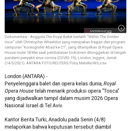
Dokumentasi - Anggota The Royal Ballet berlatih "Within The Golden
Hour" oleh Christopher Wheeldon yang merupakan bagian dari program
campuran "Koreografer Abad ke-21", yang ditampilkan di Royal Opera
House mulai 18 Mei saat pembatasan lockdown dilonggarkan di tengah
pandemi penyakit virus corona (COVID-19), London, Inggris, Jumat
(14/5/2021). ANTARA FOTO/REUTERS/Toby Melville/WSJ/sa.
London (ANTARA) -
Penyelenggara balet dan opera kelas dunia,
Royal
Opera House
telah menarik produksi opera “Tosca”
yang dijadwalkan tampil dalam musim 2026 Opera
Nasional Israel di Tel Aviv.
Kantor Berita Turki, Anadolu pada Senin (4/8)
melaporkan bahwa keputusan tersebut diambil