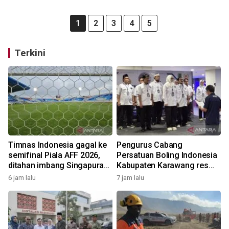
1
2
3
4
5
Terkini
Timnas Indonesia gagal ke
Pengurus Cabang
semifinal Piala AFF 2026,
Persatuan Boling Indonesia
ditahan imbang Singapura
Kabupaten Karawang resmi
1-1
terbentuk
6 jam lalu
7 jam lalu