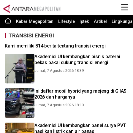
Kabar Megapolitan
Lifestyle
Iptek
Artikel
Lingkunga
TRANSISI ENERGI
Kami memiliki 814 berita tentang transisi energi.
Akademisi UI kembangkan bisnis baterai
bekas pakai dukung transisi energi
Jumat, 7 Agustus 2026 18:39
Ini daftar mobil hybrid yang mejeng di GIIAS
2026 dan harganya
Jumat, 7 Agustus 2026 18:10
Akademisi UI kembangkan panel surya PVT
hasilkan listrik dan air panas