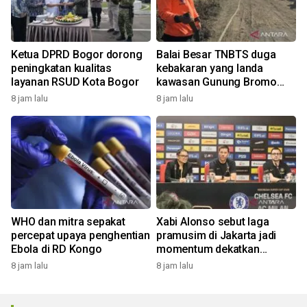
Ketua DPRD Bogor dorong
Balai Besar TNBTS duga
peningkatan kualitas
kebakaran yang landa
layanan RSUD Kota Bogor
kawasan Gunung Bromo
karena aktivitas manusia
8 jam lalu
8 jam lalu
WHO dan mitra sepakat
Xabi Alonso sebut laga
percepat upaya penghentian
pramusim di Jakarta jadi
Ebola di RD Kongo
momentum dekatkan
Chelsea dengan penggemar
8 jam lalu
8 jam lalu