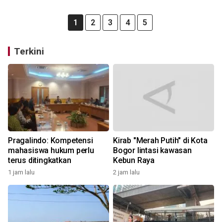
1
2
3
4
5
Terkini
Pragalindo: Kompetensi
Kirab "Merah Putih" di Kota
mahasiswa hukum perlu
Bogor lintasi kawasan
terus ditingkatkan
Kebun Raya
1 jam lalu
2 jam lalu