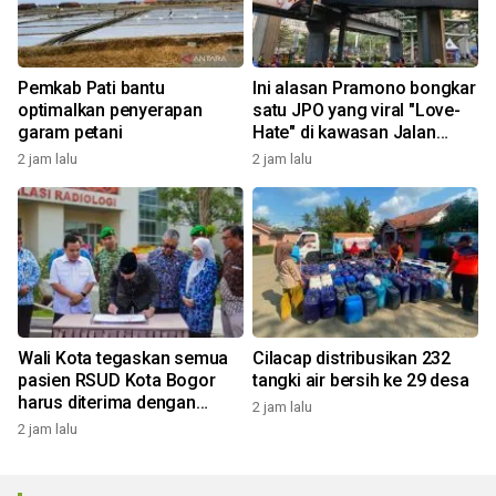
Pemkab Pati bantu
Ini alasan Pramono bongkar
optimalkan penyerapan
satu JPO yang viral "Love-
garam petani
Hate" di kawasan Jalan
Rasuna Said
2 jam lalu
2 jam lalu
Wali Kota tegaskan semua
Cilacap distribusikan 232
pasien RSUD Kota Bogor
tangki air bersih ke 29 desa
harus diterima dengan
2 jam lalu
profesional
2 jam lalu