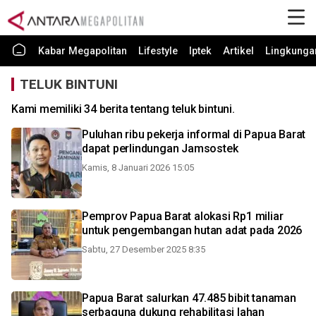
Kabar Megapolitan
Lifestyle
Iptek
Artikel
Lingkunga
TELUK BINTUNI
Kami memiliki 34 berita tentang teluk bintuni.
Puluhan ribu pekerja informal di Papua Barat
dapat perlindungan Jamsostek
Kamis, 8 Januari 2026 15:05
Pemprov Papua Barat alokasi Rp1 miliar
untuk pengembangan hutan adat pada 2026
Sabtu, 27 Desember 2025 8:35
Papua Barat salurkan 47.485 bibit tanaman
serbaguna dukung rehabilitasi lahan