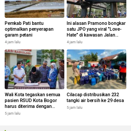
Pemkab Pati bantu
Ini alasan Pramono bongkar
optimalkan penyerapan
satu JPO yang viral "Love-
garam petani
Hate" di kawasan Jalan
Rasuna Said
4 jam lalu
4 jam lalu
Wali Kota tegaskan semua
Cilacap distribusikan 232
pasien RSUD Kota Bogor
tangki air bersih ke 29 desa
harus diterima dengan
5 jam lalu
profesional
5 jam lalu