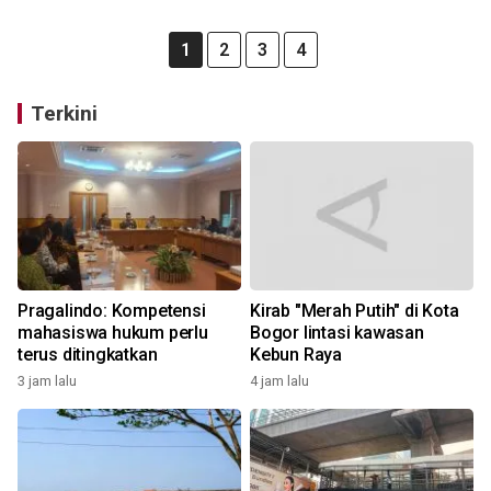
1
2
3
4
Terkini
Pragalindo: Kompetensi
Kirab "Merah Putih" di Kota
mahasiswa hukum perlu
Bogor lintasi kawasan
terus ditingkatkan
Kebun Raya
3 jam lalu
4 jam lalu