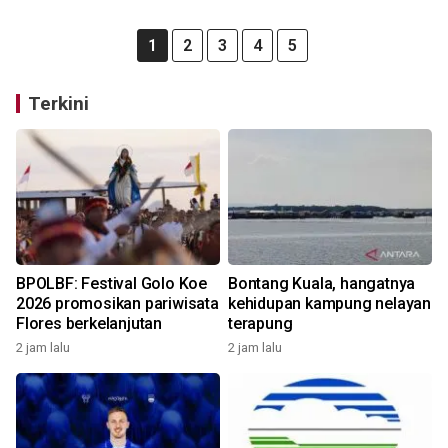
1
2
3
4
5
Terkini
BPOLBF: Festival Golo Koe
Bontang Kuala, hangatnya
2026 promosikan pariwisata
kehidupan kampung nelayan
Flores berkelanjutan
terapung
2 jam lalu
2 jam lalu