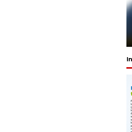
Pelanggan Filaha Farm setia
sampai 8 tahan?
1 Juni 2026 05:47
I