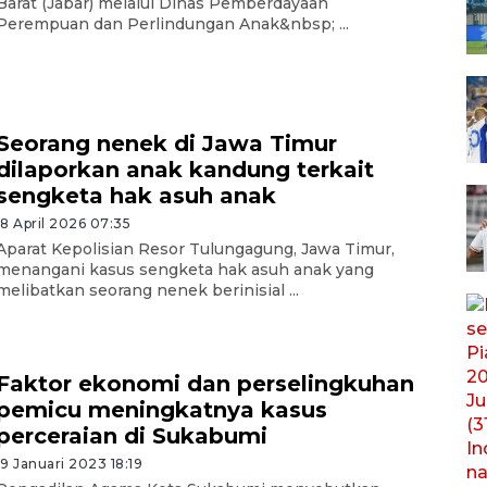
Barat (Jabar) melalui Dinas Pemberdayaan
Perempuan dan Perlindungan Anak&nbsp; ...
Seorang nenek di Jawa Timur
dilaporkan anak kandung terkait
sengketa hak asuh anak
18 April 2026 07:35
Aparat Kepolisian Resor Tulungagung, Jawa Timur,
menangani kasus sengketa hak asuh anak yang
melibatkan seorang nenek berinisial ...
Faktor ekonomi dan perselingkuhan
pemicu meningkatnya kasus
perceraian di Sukabumi
19 Januari 2023 18:19