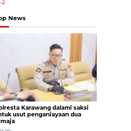
op News
olresta Karawang dalami saksi
ntuk usut penganiayaan dua
emaja
am lalu