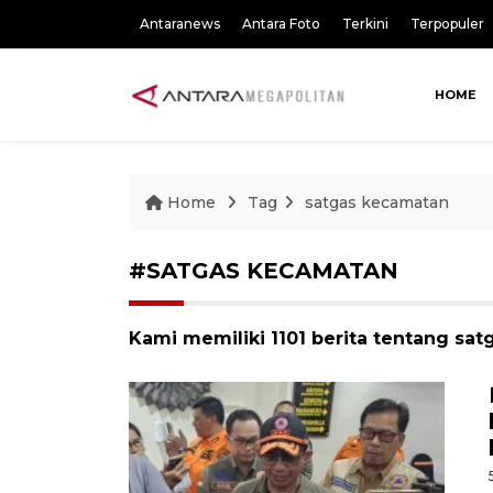
Antaranews
Antara Foto
Terkini
Terpopuler
HOME
Home
Tag
satgas kecamatan
#SATGAS KECAMATAN
Kami memiliki 1101 berita tentang sa