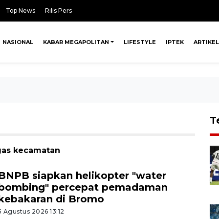
Top News
Rilis Pers
NASIONAL
KABAR MEGAPOLITAN
LIFESTYLE
IPTEK
ARTIKEL
T
tgas kecamatan
BNPB siapkan helikopter "water
bombing" percepat pemadaman
kebakaran di Bromo
5 Agustus 2026 13:12