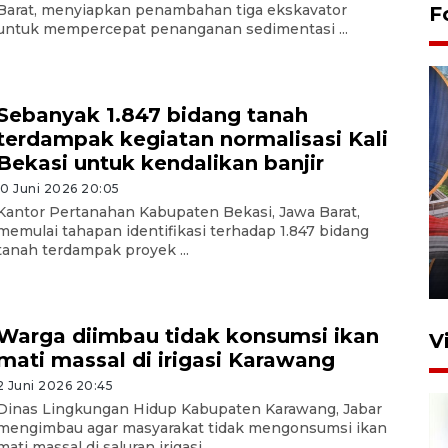
Barat, menyiapkan penambahan tiga ekskavator
F
untuk mempercepat penanganan sedimentasi ...
Sebanyak 1.847 bidang tanah
terdampak kegiatan normalisasi Kali
Bekasi untuk kendalikan banjir
10 Juni 2026 20:05
Komisi V DPR tinjau
Kantor Pertanahan Kabupaten Bekasi, Jawa Barat,
perlintasan sebidang di
memulai tahapan identifikasi terhadap 1.847 bidang
Stasiun Bogor
tanah terdampak proyek ...
12 Juni 2026 18:49
Warga diimbau tidak konsumsi ikan
V
mati massal di irigasi Karawang
2 Juni 2026 20:45
Dinas Lingkungan Hidup Kabupaten Karawang, Jabar
mengimbau agar masyarakat tidak mengonsumsi ikan
mati massal di saluran irigasi ...