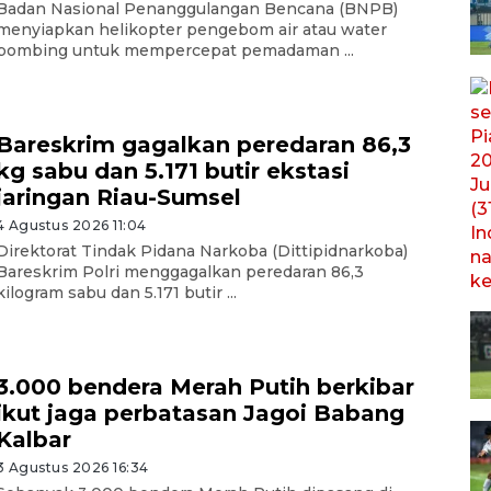
Badan Nasional Penanggulangan Bencana (BNPB)
menyiapkan helikopter pengebom air atau water
bombing untuk mempercepat pemadaman ...
Bareskrim gagalkan peredaran 86,3
kg sabu dan 5.171 butir ekstasi
jaringan Riau-Sumsel
4 Agustus 2026 11:04
Direktorat Tindak Pidana Narkoba (Dittipidnarkoba)
Bareskrim Polri menggagalkan peredaran 86,3
kilogram sabu dan 5.171 butir ...
3.000 bendera Merah Putih berkibar
ikut jaga perbatasan Jagoi Babang
Kalbar
3 Agustus 2026 16:34