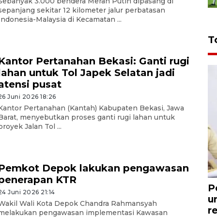
Sebanyak 3.000 bendera Merah Putih dipasang di
sepanjang sekitar 12 kilometer jalur perbatasan
Indonesia-Malaysia di Kecamatan ...
T
Kantor Pertanahan Bekasi: Ganti rugi
lahan untuk Tol Japek Selatan jadi
atensi pusat
26 Juni 2026 18:26
Kantor Pertanahan (Kantah) Kabupaten Bekasi, Jawa
Barat, menyebutkan proses ganti rugi lahan untuk
proyek Jalan Tol ...
Pemkot Depok lakukan pengawasan
penerapan KTR
P
24 Juni 2026 21:14
u
Wakil Wali Kota Depok Chandra Rahmansyah
r
melakukan pengawasan implementasi Kawasan