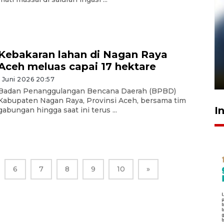
Pelanggan Filaha Farm setia
Kebakaran lahan di Nagan Raya
sampai 8 tahan?
Aceh meluas capai 17 hektare
1 Juni 2026 05:47
1 Juni 2026 20:57
Badan Penanggulangan Bencana Daerah (BPBD)
Kabupaten Nagan Raya, Provinsi Aceh, bersama tim
I
gabungan hingga saat ini terus ...
6
7
8
9
10
»