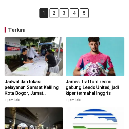
1
2
3
4
5
Terkini
Jadwal dan lokasi
James Trafford resmi
pelayanan Samsat Keliling
gabung Leeds United, jadi
Kota Bogor, Jumat
kiper termahal Inggris
(7/8/2026)
1 jam lalu
1 jam lalu