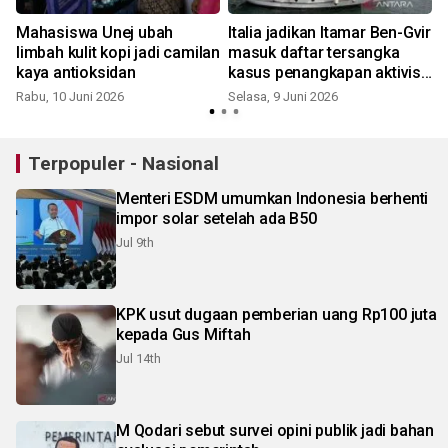
m
Mahasiswa Unej ubah
Italia jadikan Itamar Ben-Gvir
s
limbah kulit kopi jadi camilan
masuk daftar tersangka
kaya antioksidan
kasus penangkapan aktivis
flotila
Rabu, 10 Juni 2026
Selasa, 9 Juni 2026
Terpopuler - Nasional
Menteri ESDM umumkan Indonesia berhenti
impor solar setelah ada B50
Jul 9th
KPK usut dugaan pemberian uang Rp100 juta
kepada Gus Miftah
Jul 14th
M Qodari sebut survei opini publik jadi bahan