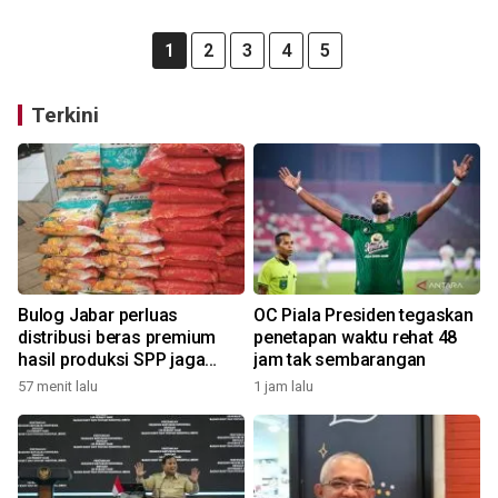
1
2
3
4
5
Terkini
Bulog Jabar perluas
OC Piala Presiden tegaskan
distribusi beras premium
penetapan waktu rehat 48
hasil produksi SPP jaga
jam tak sembarangan
harga sesuai HET
57 menit lalu
1 jam lalu