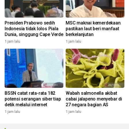
Presiden Prabowo sedih
MSC maknai kemerdekaan
Indonesia tidak lolos Piala
pastikan laut beri manfaat
Dunia, singgung Cape Verde
berkelanjutan
1 jam lalu
1 jam lalu
BSSN catat rata-rata 182
Wabah salmonella akibat
potensi serangan siber tiap
cabai jalapeno menyebar di
detik melalui internet
27 negara bagian AS
1 jam lalu
1 jam lalu