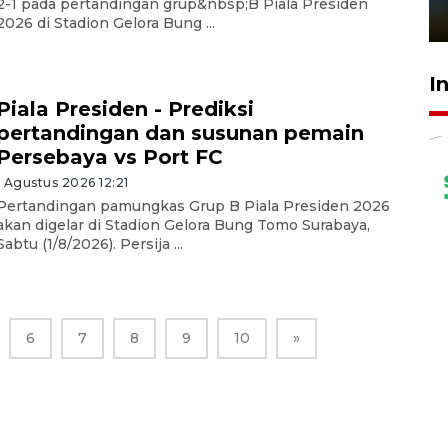
2-1 pada pertandingan grup&nbsp;B Piala Presiden
1 Juni 2026 05:47
2026 di Stadion Gelora Bung ...
I
Piala Presiden - Prediksi
pertandingan dan susunan pemain
Persebaya vs Port FC
1 Agustus 2026 12:21
Pertandingan pamungkas Grup B Piala Presiden 2026
akan digelar di Stadion Gelora Bung Tomo Surabaya,
Sabtu (1/8/2026). Persija ...
6
7
8
9
10
»