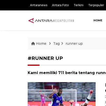
Antaranews
Antara Foto
Terkini
Terpopuler
HOME
Home
Tag
runner up
#RUNNER UP
Kami memiliki 711 berita tentang runn