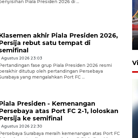
penyisihan Piala Presiden 2026 di ...
Komisi V DPR tinjau
perlintasan sebidang di
Stasiun Bogor
Klasemen akhir Piala Presiden 2026,
Persija rebut satu tempat di
12 Juni 2026 18:49
semifinal
1 Agustus 2026 23:03
V
Pertandingan fase grup Piala Presiden 2026 resmi
berakhir ditutup oleh pertandingan Persebaya
Surabaya yang mengalahkan Port FC ...
Piala Presiden - Kemenangan
Persebaya atas Port FC 2-1, loloskan
Persija ke semifinal
1 Agustus 2026 22:30
Pelanggan Filaha Farm setia
Persebaya Surabaya meraih kemenangan atas Port FC
sampai 8 tahan?