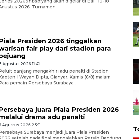
Series 2026&nbsp;yang akan digelar di Bali, 13-18
Agustus 2026. Turnamen ...
Piala Presiden 2026 tinggalkan
warisan fair play dari stadion para
pejuang
7 Agustus 2026 11:41
Peluit panjang mengakhiri adu penalti di Stadion
Kapten I Wayan Dipta, Gianyar, Kamis (6/8) malam.
Para pemain Persebaya Surabaya ...
Persebaya juara Piala Presiden 2026
melalui drama adu penalti
6 Agustus 2026 23:11
T
Persebaya Surabaya menjadi juara Piala Presiden
2026 setelah pada final mengalahkan Persib Bandung