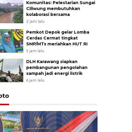
Komunitas: Pelestarian Sungai
Ciliwung membutuhkan
kolaborasi bersama
2 jam lalu
Pemkot Depok gelar Lomba
Cerdas Cermat tingkat
SMP/MTs meriahkan HUT RI
5 jam lalu
DLH Karawang siapkan
pembangunan pengolahan
sampah jadi energi listrik
6 jam lalu
oto