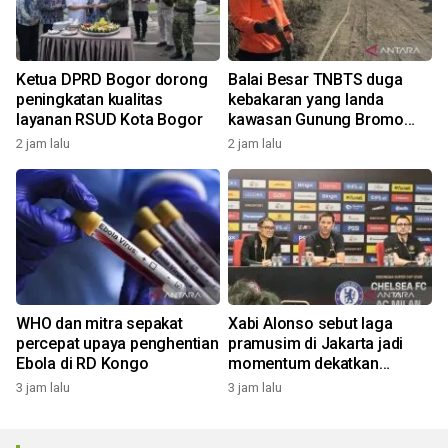
Ketua DPRD Bogor dorong
Balai Besar TNBTS duga
peningkatan kualitas
kebakaran yang landa
layanan RSUD Kota Bogor
kawasan Gunung Bromo
karena aktivitas manusia
2 jam lalu
2 jam lalu
WHO dan mitra sepakat
Xabi Alonso sebut laga
percepat upaya penghentian
pramusim di Jakarta jadi
Ebola di RD Kongo
momentum dekatkan
Chelsea dengan penggemar
3 jam lalu
3 jam lalu