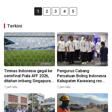
1
2
3
4
5
Terkini
Timnas Indonesia gagal ke
Pengurus Cabang
semifinal Piala AFF 2026,
Persatuan Boling Indonesia
ditahan imbang Singapura
Kabupaten Karawang resmi
1-1
terbentuk
1 jam lalu
1 jam lalu