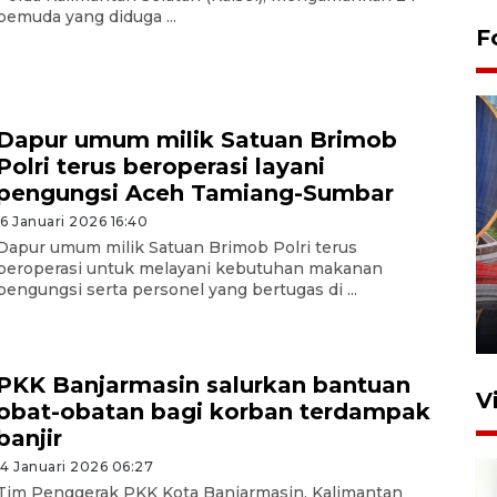
pemuda yang diduga ...
F
Dapur umum milik Satuan Brimob
Polri terus beroperasi layani
pengungsi Aceh Tamiang-Sumbar
16 Januari 2026 16:40
Komisi V DPR tinjau
Dapur umum milik Satuan Brimob Polri terus
perlintasan sebidang di
beroperasi untuk melayani kebutuhan makanan
pengungsi serta personel yang bertugas di ...
Stasiun Bogor
12 Juni 2026 18:49
PKK Banjarmasin salurkan bantuan
V
obat-obatan bagi korban terdampak
banjir
14 Januari 2026 06:27
Tim Penggerak PKK Kota Banjarmasin, Kalimantan