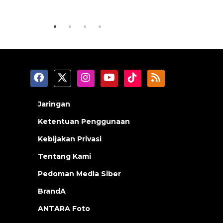
2026-08-06 06:30:00
2026-08-05 18
Jaringan
Ketentuan Penggunaan
Kebijakan Privasi
Tentang Kami
Pedoman Media Siber
BrandA
ANTARA Foto