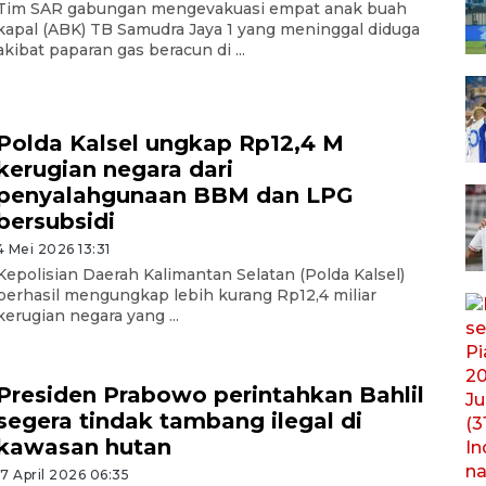
Tim SAR gabungan mengevakuasi empat anak buah
kapal (ABK) TB Samudra Jaya 1 yang meninggal diduga
akibat paparan gas beracun di ...
Polda Kalsel ungkap Rp12,4 M
kerugian negara dari
penyalahgunaan BBM dan LPG
bersubsidi
4 Mei 2026 13:31
Kepolisian Daerah Kalimantan Selatan (Polda Kalsel)
berhasil mengungkap lebih kurang Rp12,4 miliar
kerugian negara yang ...
Presiden Prabowo perintahkan Bahlil
segera tindak tambang ilegal di
kawasan hutan
17 April 2026 06:35