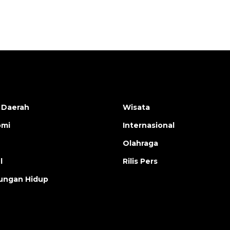
2026-08-05 12:00:00
 Daerah
Wisata
omi
Internasional
Olahraga
l
Rilis Pers
ungan Hidup