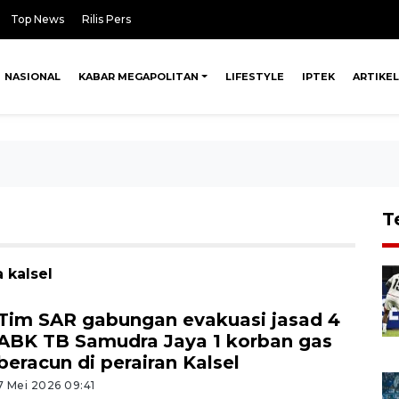
Top News
Rilis Pers
NASIONAL
KABAR MEGAPOLITAN
LIFESTYLE
IPTEK
ARTIKEL
T
 kalsel
Tim SAR gabungan evakuasi jasad 4
ABK TB Samudra Jaya 1 korban gas
beracun di perairan Kalsel
7 Mei 2026 09:41