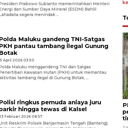
Presiden Prabowo Subianto memerintahkan Menteri
Energi dan Sumber Daya Mineral (ESDM) Bahlil
Lahadalia segera menindak ...
T
Polda Maluku gandeng TNI-Satgas
PKH pantau tambang ilegal Gunung
Botak
15 April 2026 03:50
Polda Maluku menggandeng TNI dan Satgas
Penertiban Kawasan Hutan (PKH) untuk memantau
aktivitas tambang ilegal di Gunung Botak, ...
Polisi ringkus pemuda aniaya juru
P
parkir hingga tewas di Kalsel
p
23 Februari 2026 08:57
t
Unit Reskrim Polsek Banjarmasin Tengah (Banteng),
2 j