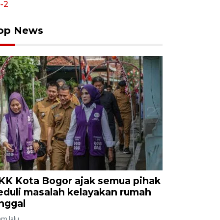
op News
KK Kota Bogor ajak semua pihak
eduli masalah kelayakan rumah
inggal
am lalu