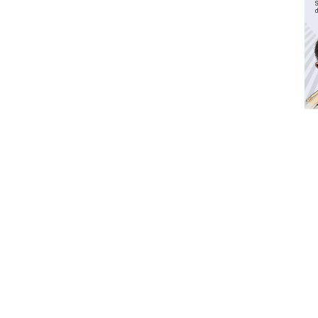
Waspadai penyakit saat
musim kemarau