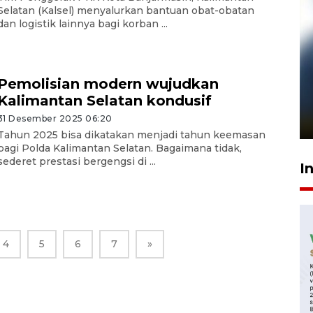
Selatan (Kalsel) menyalurkan bantuan obat-obatan
dan logistik lainnya bagi korban ...
Pemolisian modern wujudkan
Pelanggan Filaha Farm setia
Kalimantan Selatan kondusif
sampai 8 tahan?
31 Desember 2025 06:20
1 Juni 2026 05:47
Tahun 2025 bisa dikatakan menjadi tahun keemasan
bagi Polda Kalimantan Selatan. Bagaimana tidak,
sederet prestasi bergengsi di ...
I
4
5
6
7
»