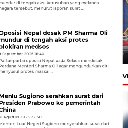
mundur di tengah aksi kerusuhan yang melanda
negara tersebut, menurut laporan surat ...
Oposisi Nepal desak PM Sharma Oli
Komisi V DPR tinjau
mundur di tengah aksi protes
perlintasan sebidang di
blokiran medsos
Stasiun Bogor
9 September 2025 18:40
12 Juni 2026 18:49
Partai-partai oposisi Nepal pada Selasa mendesak
Perdana Menteri Sharma Oli agar mengundurkan diri
menyusul protes massal ...
V
Menlu Sugiono serahkan surat dari
Presiden Prabowo ke pemerintah
China
31 Agustus 2025 22:30
Menteri Luar Negeri Sugiono menyerahkan surat dari