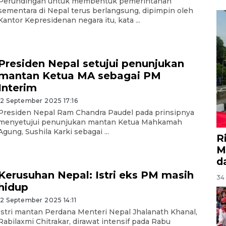
Perundingan untuk membentuk pemerintahan
sementara di Nepal terus berlangsung, dipimpin oleh
Kantor Kepresidenan negara itu, kata ...
Presiden Nepal setujui penunjukan
mantan Ketua MA sebagai PM
Interim
12 September 2025 17:16
Presiden Nepal Ram Chandra Paudel pada prinsipnya
menyetujui penunjukan mantan Ketua Mahkamah
Agung, Sushila Karki sebagai ...
R
M
d
Kerusuhan Nepal: Istri eks PM masih
34 
hidup
12 September 2025 14:11
Istri mantan Perdana Menteri Nepal Jhalanath Khanal,
Rabilaxmi Chitrakar, dirawat intensif pada Rabu