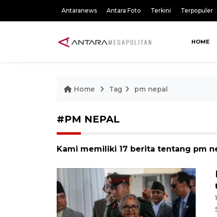
Antaranews
Antara Foto
Terkini
Terpopuler
HOME
Home
Tag
pm nepal
#PM NEPAL
Kami memiliki 17 berita tentang pm n