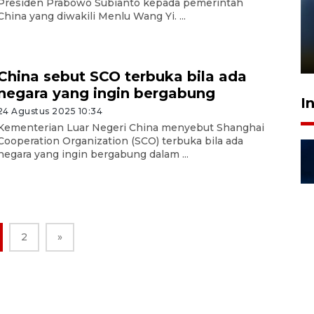
Presiden Prabowo Subianto kepada pemerintah
China yang diwakili Menlu Wang Yi. ...
Pelanggan Filaha Farm setia
sampai 8 tahan?
1 Juni 2026 05:47
China sebut SCO terbuka bila ada
negara yang ingin bergabung
I
24 Agustus 2025 10:34
Kementerian Luar Negeri China menyebut Shanghai
Cooperation Organization (SCO) terbuka bila ada
negara yang ingin bergabung dalam ...
2
»