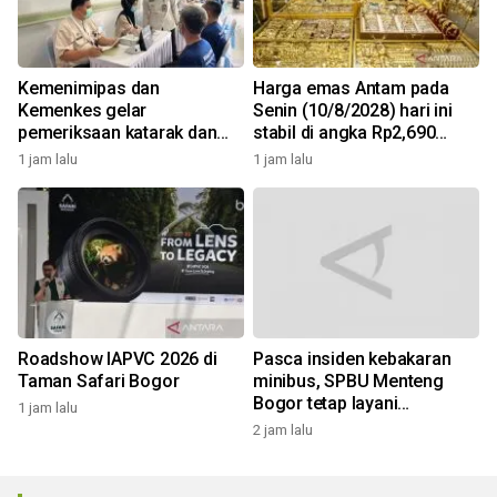
Kemenimipas dan
Harga emas Antam pada
Kemenkes gelar
Senin (10/8/2028) hari ini
pemeriksaan katarak dan
stabil di angka Rp2,690
CKG sambut HUT RI
juta/gr
1 jam lalu
1 jam lalu
Roadshow IAPVC 2026 di
Pasca insiden kebakaran
Taman Safari Bogor
minibus, SPBU Menteng
Bogor tetap layani
1 jam lalu
pengisian solar
2 jam lalu