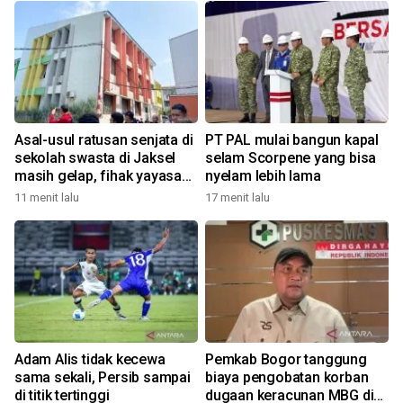
Asal-usul ratusan senjata di
PT PAL mulai bangun kapal
sekolah swasta di Jaksel
selam Scorpene yang bisa
masih gelap, fihak yayasan
nyelam lebih lama
tak tahu
11 menit lalu
17 menit lalu
Adam Alis tidak kecewa
Pemkab Bogor tanggung
sama sekali, Persib sampai
biaya pengobatan korban
di titik tertinggi
dugaan keracunan MBG di