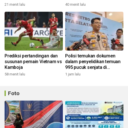
Dramaga
21 menit lalu
40 menit lalu
Prediksi pertandingan dan
Polisi temukan dokumen
susunan pemain Vietnam vs
dalam penyelidikan temuan
Kamboja
995 pucuk senjata di
sekolah
58 menit lalu
1 jam lalu
Foto