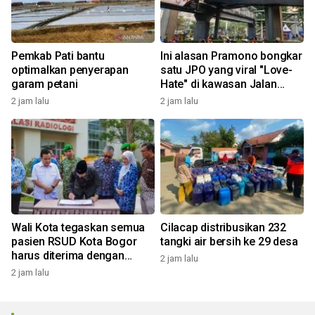
Pemkab Pati bantu
Ini alasan Pramono bongkar
optimalkan penyerapan
satu JPO yang viral "Love-
garam petani
Hate" di kawasan Jalan
Rasuna Said
2 jam lalu
2 jam lalu
Wali Kota tegaskan semua
Cilacap distribusikan 232
pasien RSUD Kota Bogor
tangki air bersih ke 29 desa
harus diterima dengan
2 jam lalu
profesional
2 jam lalu