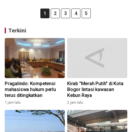
1
2
3
4
5
Terkini
Pragalindo: Kompetensi
Kirab "Merah Putih" di Kota
mahasiswa hukum perlu
Bogor lintasi kawasan
terus ditingkatkan
Kebun Raya
1 jam lalu
2 jam lalu