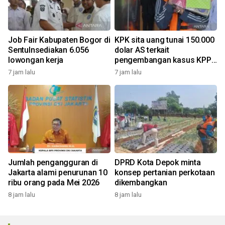
Job Fair Kabupaten Bogor di
KPK sita uang tunai 150.000
Sentulnsediakan 6.056
dolar AS terkait
lowongan kerja
pengembangan kasus KPP
Banjarmasin
7 jam lalu
7 jam lalu
Jumlah pengangguran di
DPRD Kota Depok minta
Jakarta alami penurunan 10
konsep pertanian perkotaan
ribu orang pada Mei 2026
dikembangkan
8 jam lalu
8 jam lalu