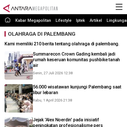
Kabar Megapolitan
Lifestyle
Iptek
Artikel
Lingkunga
OLAHRAGA DI PALEMBANG
Kami memiliki 210 berita tentang olahraga di palembang.
Summarecon Crown Gading kembali jadi
rumah keseruan komunitas pushbike tanah
air
Senin, 27 Juli 2026 12:38
56.000 wisatawan kunjungi Palembang saat
libur lebaran
Rabu, 1 April 2026 21:38
Jejak 'Alex Noerdin' pada inisiatif
peningkatan profesionalisme pers