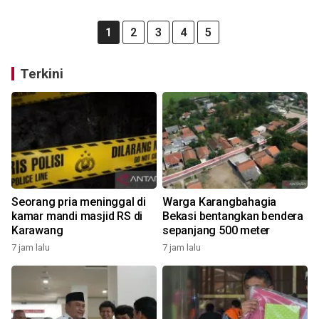
1
2
3
4
5
Terkini
Seorang pria meninggal di
Warga Karangbahagia
kamar mandi masjid RS di
Bekasi bentangkan bendera
Karawang
sepanjang 500 meter
7 jam lalu
7 jam lalu