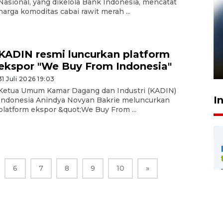
Nasional, yang dikelola Bank Indonesia, mencatat
harga komoditas cabai rawit merah ...
Pelanggan Filaha Farm setia
sampai 8 tahan?
KADIN resmi luncurkan platform
ekspor "We Buy From Indonesia"
1 Juni 2026 05:47
31 Juli 2026 19:03
Ketua Umum Kamar Dagang dan Industri (KADIN)
I
Indonesia Anindya Novyan Bakrie meluncurkan
platform ekspor &quot;We Buy From ...
6
7
8
9
10
»