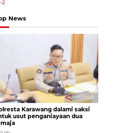
op News
olresta Karawang dalami saksi
ntuk usut penganiayaan dua
emaja
am lalu