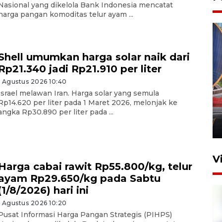
Nasional yang dikelola Bank Indonesia mencatat
harga pangan komoditas telur ayam ...
Shell umumkan harga solar naik dari
Rp21.340 jadi Rp21.910 per liter
1 Agustus 2026 10:40
Komisi V DPR tinjau
Israel melawan Iran. Harga solar yang semula
perlintasan sebidang di
Rp14.620 per liter pada 1 Maret 2026, melonjak ke
Stasiun Bogor
angka Rp30.890 per liter pada ...
12 Juni 2026 18:49
V
Harga cabai rawit Rp55.800/kg, telur
ayam Rp29.650/kg pada Sabtu
(1/8/2026) hari ini
1 Agustus 2026 10:20
Pusat Informasi Harga Pangan Strategis (PIHPS)