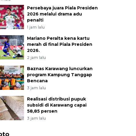
Persebaya juara Piala Presiden
2026 melalui drama adu
penalti
1 jam lalu
Mariano Peralta kena kartu
merah di final Piala Presiden
2026.
2 jam lalu
Baznas Karawang luncurkan
program Kampung Tanggap
Bencana
3 jam lalu
Realisasi distribusi pupuk
subsidi di Karawang capai
58,85 persen
3 jam lalu
oto