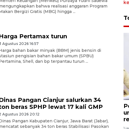
Menteri Keuangan (Menkeu) Purbaya Yudhi Sadewa
mengungkapkan bahwa realisasi anggaran Program
Makan Bergizi Gratis (MBG) hingga ...
T
Harga Pertamax turun
3 Agustus 2026 16:57
Harga bahan bakar minyak (BBM) jenis bensin di
stasiun pengisian bahan bakar umum (SPBU)
Pertamina, Shell, dan bp terpantau turun ...
Dinas Pangan Cianjur salurkan 34
P
ton beras SPHP lewat 17 kali GMP
u
2 Agustus 2026 20:12
r
Dinas Pangan Kabupaten Cianjur, Jawa Barat (Jabar),
mencatat sebanyak 34 ton beras Stabilisasi Pasokan
1 j