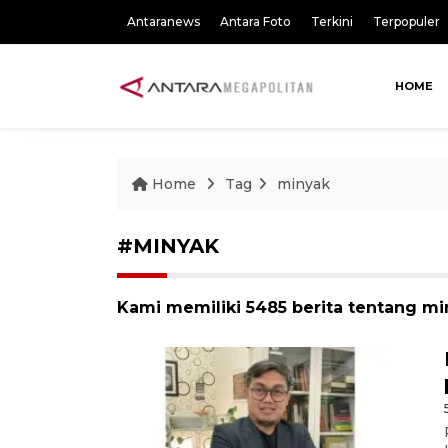
Antaranews
Antara Foto
Terkini
Terpopuler
HOME
Home
Tag
minyak
#MINYAK
Kami memiliki 5485 berita tentang m