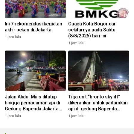
Ini 7 rekomendasi kegiatan
Cuaca Kota Bogor dan
akhir pekan di Jakarta
sekitarnya pada Sabtu
(8/8/2026) hari ini
1 jam lalu
1 jam lalu
Jalan Abdul Muis ditutup
Tiga unit "bronto skylift"
hingga pemadaman api di
dikerahkan untuk padamkan
Gedung Bapenda Jakarta
api di gedung Bapenda
selesai
Jakarta
1 jam lalu
1 jam lalu