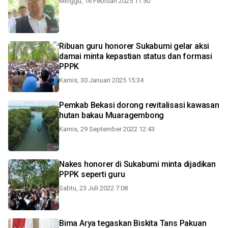
Minggu, 16 Februari 2025 11:50
Ribuan guru honorer Sukabumi gelar aksi
damai minta kepastian status dan formasi
PPPK
Kamis, 30 Januari 2025 15:34
Pemkab Bekasi dorong revitalisasi kawasan
hutan bakau Muaragembong
Kamis, 29 September 2022 12:43
Nakes honorer di Sukabumi minta dijadikan
PPPK seperti guru
Sabtu, 23 Juli 2022 7:08
Bima Arya tegaskan Biskita Tans Pakuan