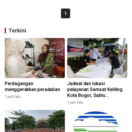
1
Terkini
Perdagangan
Jadwal dan lokasi
menggerakkan peradaban
pelayanan Samsat Keliling
Kota Bogor, Sabtu
1 jam lalu
(8/8/2026)
1 jam lalu