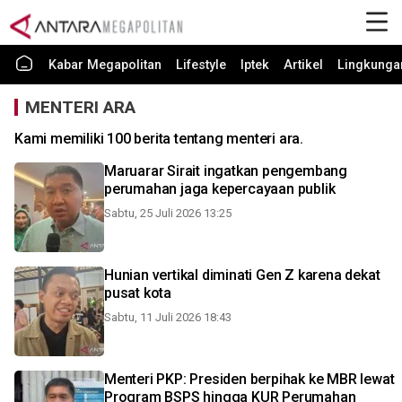
Kabar Megapolitan
Lifestyle
Iptek
Artikel
Lingkunga
MENTERI ARA
Kami memiliki 100 berita tentang menteri ara.
Maruarar Sirait ingatkan pengembang
perumahan jaga kepercayaan publik
Sabtu, 25 Juli 2026 13:25
Hunian vertikal diminati Gen Z karena dekat
pusat kota
Sabtu, 11 Juli 2026 18:43
Menteri PKP: Presiden berpihak ke MBR lewat
Program BSPS hingga KUR Perumahan