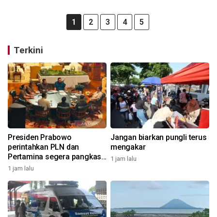
1
2
3
4
5
Terkini
Presiden Prabowo
Jangan biarkan pungli terus
perintahkan PLN dan
mengakar
Pertamina segera pangkas
1 jam lalu
anak-cucu perusahaan
1 jam lalu