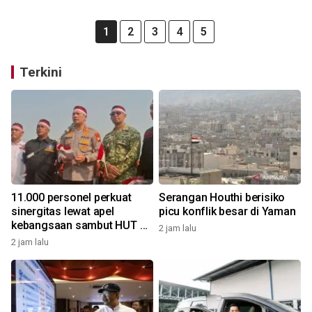
1
2
3
4
5
Terkini
11.000 personel perkuat
Serangan Houthi berisiko
sinergitas lewat apel
picu konflik besar di Yaman
kebangsaan sambut HUT RI
2 jam lalu
di kawasan Monas
2 jam lalu