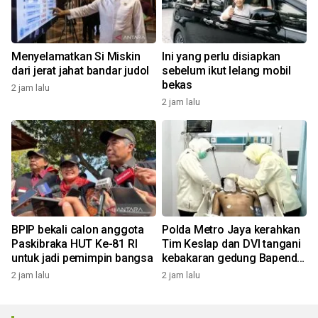
Menyelamatkan Si Miskin
Ini yang perlu disiapkan
dari jerat jahat bandar judol
sebelum ikut lelang mobil
bekas
2 jam lalu
2 jam lalu
BPIP bekali calon anggota
Polda Metro Jaya kerahkan
Paskibraka HUT Ke-81 RI
Tim Keslap dan DVI tangani
untuk jadi pemimpin bangsa
kebakaran gedung Bapenda
DKI
2 jam lalu
2 jam lalu