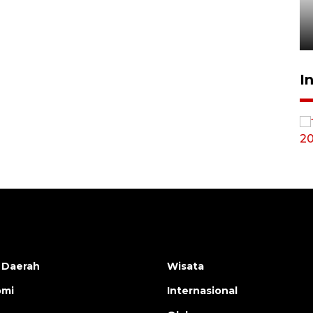
sampai 8 tahan?
1 Juni 2026 05:47
I
Ekonomi triwulan II-2026
tumbuh 5,29 persen
2026-08-06 18:45:00
 Daerah
Wisata
omi
Internasional