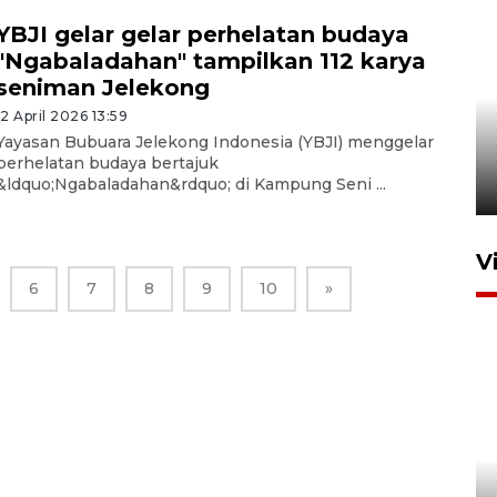
YBJI gelar gelar perhelatan budaya
"Ngabaladahan" tampilkan 112 karya
seniman Jelekong
Komisi V DPR tinjau
12 April 2026 13:59
perlintasan sebidang di
Yayasan Bubuara Jelekong Indonesia (YBJI) menggelar
Stasiun Bogor
perhelatan budaya bertajuk
&ldquo;Ngabaladahan&rdquo; di Kampung Seni ...
12 Juni 2026 18:49
V
6
7
8
9
10
»
Pelanggan Filaha Farm setia