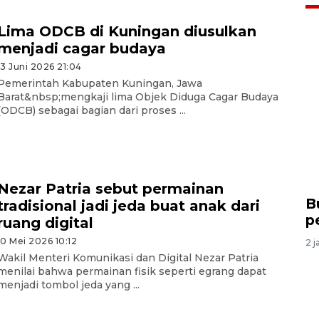
Lima ODCB di Kuningan diusulkan
menjadi cagar budaya
13 Juni 2026 21:04
Pemerintah Kabupaten Kuningan, Jawa
Barat&nbsp;mengkaji lima Objek Diduga Cagar Budaya
(ODCB) sebagai bagian dari proses ...
Nezar Patria sebut permainan
B
tradisional jadi jeda buat anak dari
p
ruang digital
10 Mei 2026 10:12
2 j
Wakil Menteri Komunikasi dan Digital Nezar Patria
menilai bahwa permainan fisik seperti egrang dapat
menjadi tombol jeda yang ...