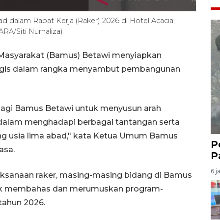
dalam Rapat Kerja (Raker) 2026 di Hotel Acacia,
ARA/Siti Nurhaliza)
Masyarakat (Bamus) Betawi menyiapkan
ategis dalam rangka menyambut pembangunan
bagi Bamus Betawi untuk menyusun arah
i dalam menghadapi berbagai tantangan serta
g usia lima abad," kata Ketua Umum Bamus
P
asa.
P
6 j
aksanaan raker, masing-masing bidang di Bamus
ntuk membahas dan merumuskan program-
tahun 2026.