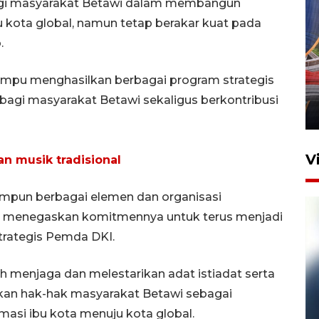
bagi masyarakat Betawi dalam membangun
u kota global, namun tetap berakar kuat pada
.
Komisi V DPR tinjau
perlintasan sebidang di
mampu menghasilkan berbagai program strategis
Stasiun Bogor
agi masyarakat Betawi sekaligus berkontribusi
12 Juni 2026 18:49
V
an musik tradisional
mpun berbagai elemen dan organisasi
s menegaskan komitmennya untuk terus menjadi
trategis Pemda DKI.
h menjaga dan melestarikan adat istiadat serta
kan hak-hak masyarakat Betawi sebagai
Pelanggan Filaha Farm setia
masi ibu kota menuju kota global.