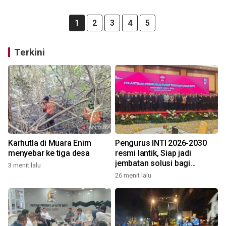
1
2
3
4
5
Terkini
Karhutla di Muara Enim
Pengurus INTI 2026-2030
menyebar ke tiga desa
resmi lantik, Siap jadi
jembatan solusi bagi
3 menit lalu
persoalan bangsa
26 menit lalu