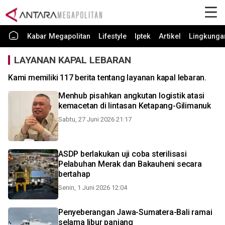
Kabar Megapolitan
Lifestyle
Iptek
Artikel
Lingkunga
LAYANAN KAPAL LEBARAN
Kami memiliki 117 berita tentang layanan kapal lebaran.
Menhub pisahkan angkutan logistik atasi
kemacetan di lintasan Ketapang-Gilimanuk
Sabtu, 27 Juni 2026 21:17
ASDP berlakukan uji coba sterilisasi
Pelabuhan Merak dan Bakauheni secara
bertahap
Senin, 1 Juni 2026 12:04
Penyeberangan Jawa-Sumatera-Bali ramai
selama libur panjang