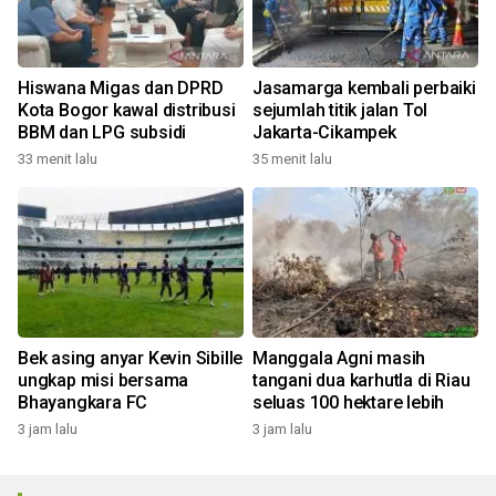
Hiswana Migas dan DPRD
Jasamarga kembali perbaiki
Kota Bogor kawal distribusi
sejumlah titik jalan Tol
BBM dan LPG subsidi
Jakarta-Cikampek
33 menit lalu
35 menit lalu
Bek asing anyar Kevin Sibille
Manggala Agni masih
ungkap misi bersama
tangani dua karhutla di Riau
Bhayangkara FC
seluas 100 hektare lebih
3 jam lalu
3 jam lalu