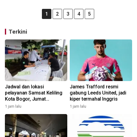
1
2
3
4
5
Terkini
Jadwal dan lokasi
James Trafford resmi
pelayanan Samsat Keliling
gabung Leeds United, jadi
Kota Bogor, Jumat
kiper termahal Inggris
(7/8/2026)
1 jam lalu
1 jam lalu