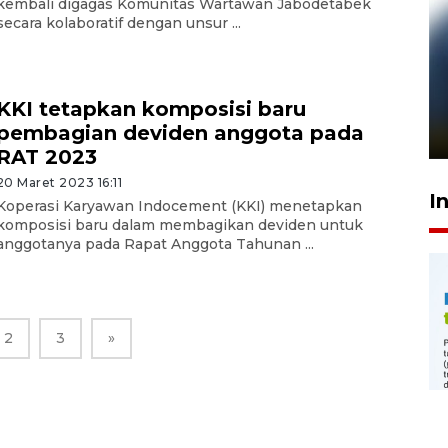
kembali digagas Komunitas Wartawan Jabodetabek
secara kolaboratif dengan unsur ...
Pelanggan Filaha Farm setia
sampai 8 tahan?
KKI tetapkan komposisi baru
pembagian deviden anggota pada
1 Juni 2026 05:47
RAT 2023
20 Maret 2023 16:11
I
Koperasi Karyawan Indocement (KKI) menetapkan
komposisi baru dalam membagikan deviden untuk
anggotanya pada Rapat Anggota Tahunan ...
2
3
»