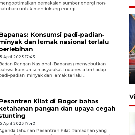
mengoptimalkan pemakaian sumber energi non-
batubara untuk mendukung energi ...
Bapanas: Konsumsi padi-padian-
minyak dan lemak nasional terlalu
berlebihan
Komisi V DPR tinjau
15 April 2023 17:43
perlintasan sebidang di
Badan Pangan Nasional (Bapanas) menyebutkan
Stasiun Bogor
bahwa konsumsi masyarakat Indonesia terhadap
padi-padian, minyak dan lemak terlalu ...
12 Juni 2026 18:49
V
Pesantren Kilat di Bogor bahas
ketahanan pangan dan upaya cegah
stunting
15 April 2023 17:40
Agenda tahunan Pesantren Kilat Ramadhan yang