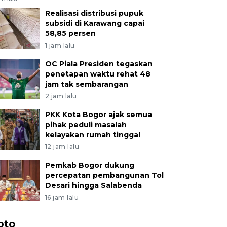
Realisasi distribusi pupuk
subsidi di Karawang capai
58,85 persen
1 jam lalu
OC Piala Presiden tegaskan
penetapan waktu rehat 48
jam tak sembarangan
2 jam lalu
PKK Kota Bogor ajak semua
pihak peduli masalah
kelayakan rumah tinggal
12 jam lalu
Pemkab Bogor dukung
percepatan pembangunan Tol
Desari hingga Salabenda
16 jam lalu
oto