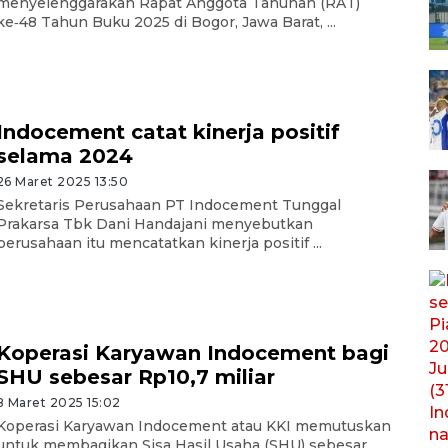
menyelenggarakan Rapat Anggota Tahunan (RAT)
ke‑48 Tahun Buku 2025 di Bogor, Jawa Barat, ...
Indocement catat kinerja positif
selama 2024
26 Maret 2025 13:50
Sekretaris Perusahaan PT Indocement Tunggal
Prakarsa Tbk Dani Handajani menyebutkan
perusahaan itu mencatatkan kinerja positif ...
Koperasi Karyawan Indocement bagi
SHU sebesar Rp10,7 miliar
8 Maret 2025 15:02
Koperasi Karyawan Indocement atau KKI memutuskan
untuk membagikan Sisa Hasil Usaha (SHU) sebesar