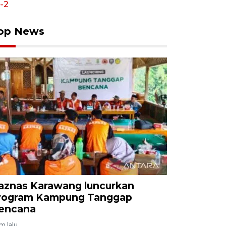
op News
aznas Karawang luncurkan
rogram Kampung Tanggap
encana
am lalu