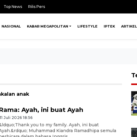
Top News
Rilis Pers
NASIONAL
KABAR MEGAPOLITAN
LIFESTYLE
IPTEK
ARTIKEL
T
akalan anak
Rama: Ayah, ini buat Ayah
31 Juli 2026 18:56
&ldquo;Thank you to my family. Ayah, ini buat
Ayah.&rdquo; Muhammad Kiandra Ramadhipa semula
berbicara dalam bahasa Inggris ...