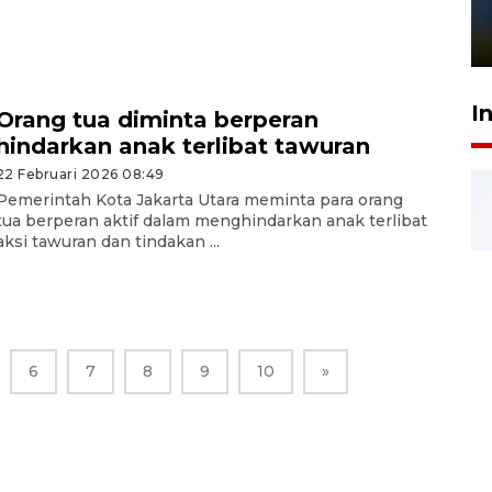
sampai 8 tahan?
1 Juni 2026 05:47
I
Orang tua diminta berperan
hindarkan anak terlibat tawuran
22 Februari 2026 08:49
Pemerintah Kota Jakarta Utara meminta para orang
tua berperan aktif dalam menghindarkan anak terlibat
aksi tawuran dan tindakan ...
6
7
8
9
10
»