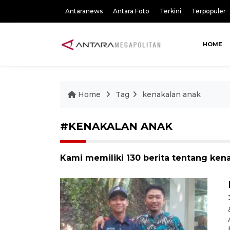
Antaranews
Antara Foto
Terkini
Terpopuler
HOME
Home
Tag
kenakalan anak
#KENAKALAN ANAK
Kami memiliki 130 berita tentang ken