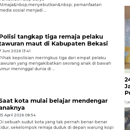
Atmaja&nbsp;menyebutkan&nbsp; pemanfaatan
media sosial menjadi ...
Polisi tangkap tiga remaja pelaku
tawuran maut di Kabupaten Bekasi
7 Juni 2026 13:41
Pihak kepolisian meringkus tiga dari empat pelaku
tawuran yang mengakibatkan seorang anak di bawah
umur meninggal dunia di ...
2
J
P
Saat kota mulai belajar mendengar
1 j
anaknya
25 April 2026 08:54
Di sebuah sudut kota yang tak pernah benar-benar
tidur, sekelompok remaja duduk di depan warung kopi