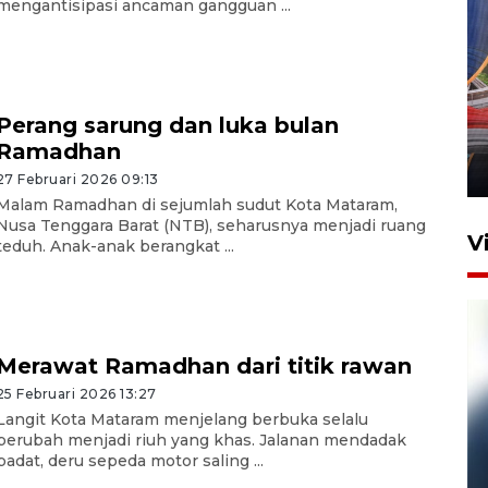
mengantisipasi ancaman gangguan ...
Komisi V DPR tinjau
perlintasan sebidang di
Perang sarung dan luka bulan
Stasiun Bogor
Ramadhan
12 Juni 2026 18:49
27 Februari 2026 09:13
Malam Ramadhan di sejumlah sudut Kota Mataram,
Nusa Tenggara Barat (NTB), seharusnya menjadi ruang
V
teduh. Anak-anak berangkat ...
Merawat Ramadhan dari titik rawan
25 Februari 2026 13:27
Langit Kota Mataram menjelang berbuka selalu
berubah menjadi riuh yang khas. Jalanan mendadak
padat, deru sepeda motor saling ...
Pelanggan Filaha Farm setia