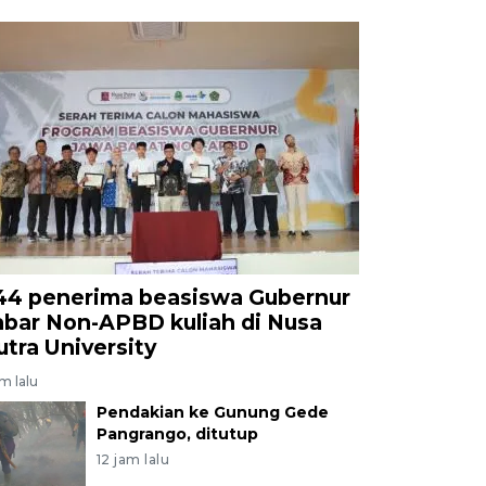
44 penerima beasiswa Gubernur
abar Non-APBD kuliah di Nusa
utra University
am lalu
Pendakian ke Gunung Gede
Pangrango, ditutup
12 jam lalu