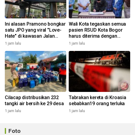
Ini alasan Pramono bongkar
Wali Kota tegaskan semua
satu JPO yang viral "Love-
pasien RSUD Kota Bogor
Hate" di kawasan Jalan
harus diterima dengan
Rasuna Said
profesional
1 jam lalu
1 jam lalu
Cilacap distribusikan 232
Tabrakan kereta di Kroasia
tangki air bersih ke 29 desa
sebabkan19 orang terluka
1 jam lalu
1 jam lalu
Foto