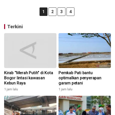
1
2
3
4
Terkini
Kirab "Merah Putih" di Kota
Pemkab Pati bantu
Bogor lintasi kawasan
optimalkan penyerapan
Kebun Raya
garam petani
1 jam lalu
1 jam lalu