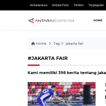
Antaranews
Antara Foto
Terkini
Terpopuler
HOME
Home
Tag
jakarta fair
#JAKARTA FAIR
Kami memiliki 398 berita tentang jakar