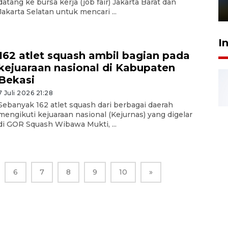
datang ke bursa kerja (job fair) Jakarta Barat dan
1 Juni 2026 05:47
Jakarta Selatan untuk mencari ...
I
162 atlet squash ambil bagian pada
kejuaraan nasional di Kabupaten
Bekasi
7 Juli 2026 21:28
Sebanyak 162 atlet squash dari berbagai daerah
mengikuti kejuaraan nasional (Kejurnas) yang digelar
di GOR Squash Wibawa Mukti, ...
6
7
8
9
10
»