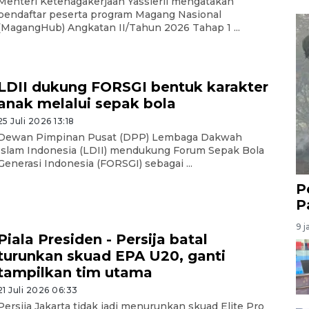
Menteri Ketenagakerjaan Yassierli mengatakan
pendaftar peserta program Magang Nasional
(MagangHub) Angkatan II/Tahun 2026 Tahap 1 ...
LDII dukung FORSGI bentuk karakter
anak melalui sepak bola
25 Juli 2026 13:18
Dewan Pimpinan Pusat (DPP) Lembaga Dakwah
Islam Indonesia (LDII) mendukung Forum Sepak Bola
Generasi Indonesia (FORSGI) sebagai ...
P
P
9 j
Piala Presiden - Persija batal
turunkan skuad EPA U20, ganti
tampilkan tim utama
21 Juli 2026 06:33
Persija Jakarta tidak jadi menurunkan skuad Elite Pro