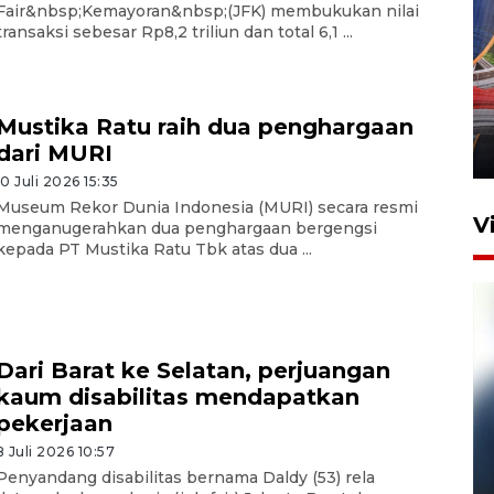
Fair&nbsp;Kemayoran&nbsp;(JFK) membukukan nilai
transaksi sebesar Rp8,2 triliun dan total 6,1 ...
Komisi V DPR tinjau
perlintasan sebidang di
Stasiun Bogor
Mustika Ratu raih dua penghargaan
dari MURI
12 Juni 2026 18:49
10 Juli 2026 15:35
Museum Rekor Dunia Indonesia (MURI) secara resmi
V
menganugerahkan dua penghargaan bergengsi
kepada PT Mustika Ratu Tbk atas dua ...
Dari Barat ke Selatan, perjuangan
kaum disabilitas mendapatkan
pekerjaan
8 Juli 2026 10:57
Pelanggan Filaha Farm setia
Penyandang disabilitas bernama Daldy (53) rela
sampai 8 tahan?