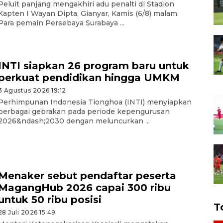
Peluit panjang mengakhiri adu penalti di Stadion
Kapten I Wayan Dipta, Gianyar, Kamis (6/8) malam.
Para pemain Persebaya Surabaya ...
INTI siapkan 26 program baru untuk
perkuat pendidikan hingga UMKM
3 Agustus 2026 19:12
Perhimpunan Indonesia Tionghoa (INTI) menyiapkan
berbagai gebrakan pada periode kepengurusan
2026&ndash;2030 dengan meluncurkan ...
Menaker sebut pendaftar peserta
MagangHub 2026 capai 300 ribu
untuk 50 ribu posisi
T
28 Juli 2026 15:49