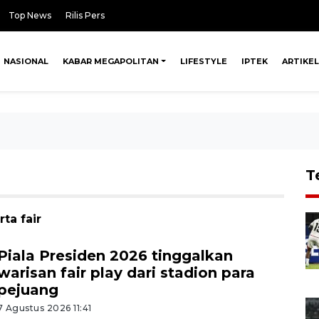
Top News
Rilis Pers
NASIONAL
KABAR MEGAPOLITAN
LIFESTYLE
IPTEK
ARTIKEL
T
ta fair
Piala Presiden 2026 tinggalkan
warisan fair play dari stadion para
pejuang
7 Agustus 2026 11:41